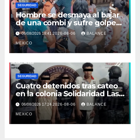
SEGURIDAD
Hombre se desmaya al bajar
de una combi y sufre golpe
en la cabeza en Tapachula
06/08/2026 18:41
2026-08-06
BALANCE
MEXICO
SEGURIDAD
Cuatro detenidos tras cateo
en la colonia Solidaridad Las
Vegas de Tapachula
06/08/2026 17:24
2026-08-06
BALANCE
MEXICO