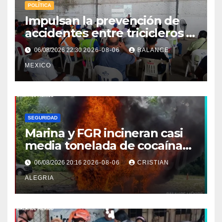
POLÍTICA
Impulsan la prevención de
accidentes entre tricicleros y
mototriciclistas de Tapachula
06/08/2026 22:30
2026-08-06
BALANCE
MEXICO
SEGURIDAD
Marina y FGR incineran casi
media tonelada de cocaína
asegurada frente a las costas
06/08/2026 20:16
2026-08-06
CRISTIAN
de Chiapas
ALEGRIA