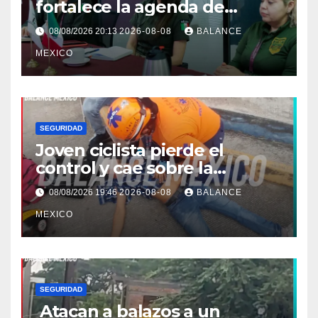
fortalece la agenda de
trabajo conjunta con el
08/08/2026 20:13
2026-08-08
BALANCE
Consulado de Guatemala.
MEXICO
SEGURIDAD
Joven ciclista pierde el
control y cae sobre la
banqueta en Tapachula
08/08/2026 19:46
2026-08-08
BALANCE
MEXICO
SEGURIDAD
Atacan a balazos a un