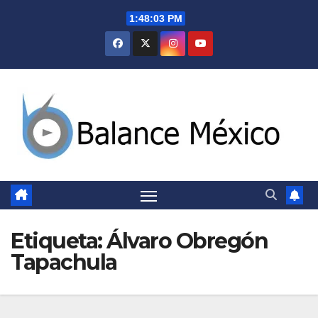
Saltar
1:48:03 PM
al
contenido
Etiqueta:
Álvaro Obregón
Tapachula