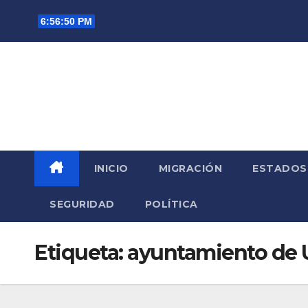
Saltar
6:56:52 PM
al
contenido
INICIO
MIGRACIÓN
ESTADOS
SEGURIDAD
POLÍTICA
Etiqueta:
ayuntamiento de 