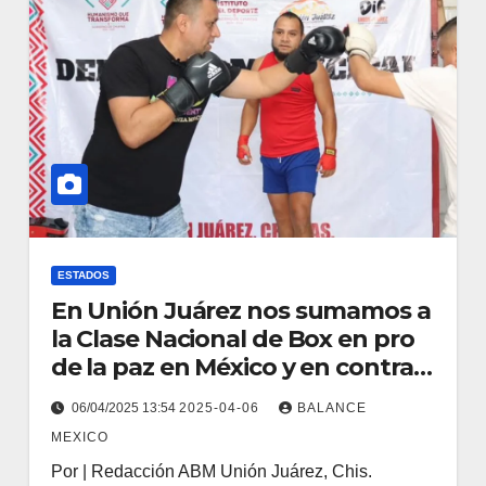
ESTADOS
En Unión Juárez nos sumamos a
la Clase Nacional de Box en pro
de la paz en México y en contra
de las adicciones: Fabián Barrios
06/04/2025 13:54
2025-04-06
BALANCE
de León.
MEXICO
Por | Redacción ABM Unión Juárez, Chis.