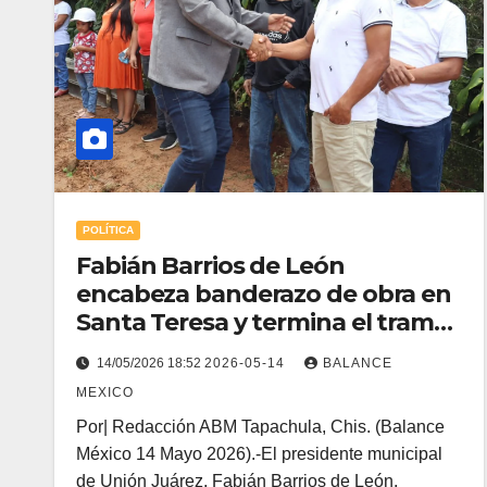
POLÍTICA
Fabián Barrios de León
encabeza banderazo de obra en
Santa Teresa y termina el tramo
carretero a la escuela primaria.
14/05/2026 18:52
2026-05-14
BALANCE
MEXICO
Por| Redacción ABM Tapachula, Chis. (Balance
México 14 Mayo 2026).-El presidente municipal
de Unión Juárez, Fabián Barrios de León,