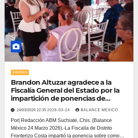
POLÍTICA
Brandon Altuzar agradece a la
Fiscalía General del Estado por la
impartición de ponencias de
prevención en los delitos de
24/03/2026 22:35
2026-03-24
BALANCE MEXICO
extorsión.
Por| Redacción ABM Suchiate, Chis. (Balance
México 24 Marzo 2026).-La Fiscalía de Distrito
Fronterizo Costa impartió la ponencia sobre como…