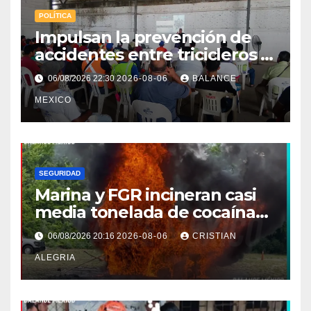
POLÍTICA
Impulsan la prevención de
accidentes entre tricicleros y
mototriciclistas de Tapachula
06/08/2026 22:30
2026-08-06
BALANCE
MEXICO
SEGURIDAD
Marina y FGR incineran casi
media tonelada de cocaína
asegurada frente a las costas
06/08/2026 20:16
2026-08-06
CRISTIAN
de Chiapas
ALEGRIA