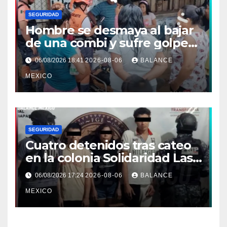
SEGURIDAD
Hombre se desmaya al bajar
de una combi y sufre golpe
en la cabeza en Tapachula
06/08/2026 18:41
2026-08-06
BALANCE
MEXICO
SEGURIDAD
Cuatro detenidos tras cateo
en la colonia Solidaridad Las
Vegas de Tapachula
06/08/2026 17:24
2026-08-06
BALANCE
MEXICO