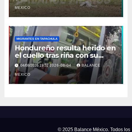
MEXICO
MIGRANTES EN TAPACHULA
Hondureño resulta herido en
el cuello tras riña con su
pareja en Tapachula
04/08/2026 19:52
2026-08-04
BALANCE
MEXICO
© 2025 Balance México. Todos los