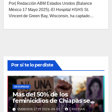
Por| Redacción ABM Estados Unidos (Balance
México 17 Mayo 2025).-El Hospital HSHS St.
Vincent de Green Bay, Wisconsin, ha captado…
Por si te lo perdiste
SEGURIDAD
Más del 50% de los
feminicidios de Chiapas se
concentran en la Costa-
05/08/2026 17:25
2026-08-05
CRISTIAN