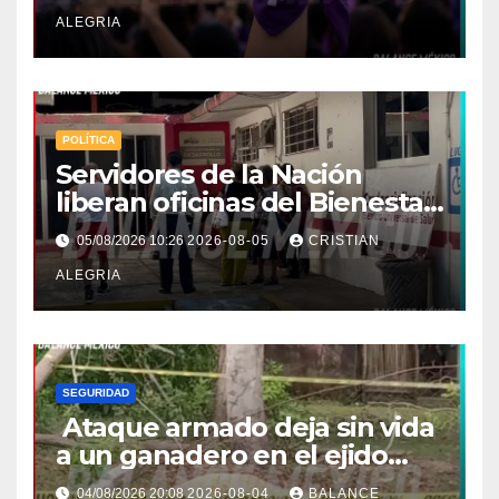
Soconusco
ALEGRIA
POLÍTICA
Servidores de la Nación
liberan oficinas del Bienestar
en Tapachula; Cielo
05/08/2026 10:26
2026-08-05
CRISTIAN
Nucamendi asume
ALEGRIA
delegación regional
SEGURIDAD
Ataque armado deja sin vida
a un ganadero en el ejido
Efraín Gutiérrez de Mazatán
04/08/2026 20:08
2026-08-04
BALANCE