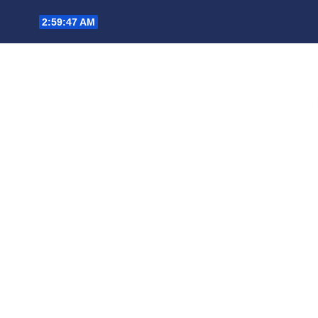
Saltar
2:59:48 AM
al
contenido