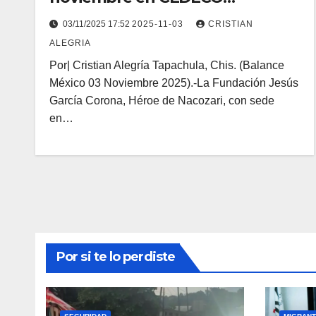
Tapachula
03/11/2025 17:52
2025-11-03
CRISTIAN
ALEGRIA
Por| Cristian Alegría Tapachula, Chis. (Balance
México 03 Noviembre 2025).-La Fundación Jesús
García Corona, Héroe de Nacozari, con sede
en…
Por si te lo perdiste