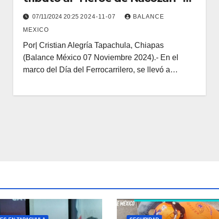
la esperanza en el tren
07/11/2024 20:25
2024-11-07
BALANCE
Interoceánico
MEXICO
Por| Cristian Alegría Tapachula, Chiapas
(Balance México 07 Noviembre 2024).- En el
marco del Día del Ferrocarrilero, se llevó a…