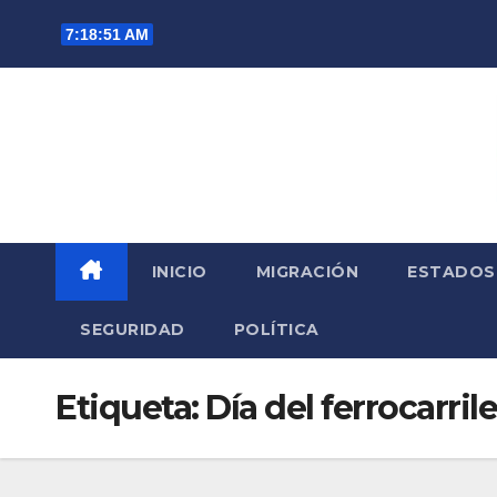
Saltar
7:18:51 AM
al
contenido
INICIO
MIGRACIÓN
ESTADOS
SEGURIDAD
POLÍTICA
Etiqueta:
Día del ferrocarril