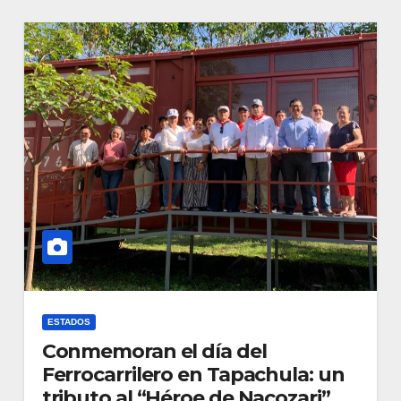
ESTADOS
Conmemoran el día del
Ferrocarrilero en Tapachula: un
tributo al “Héroe de Nacozari” y