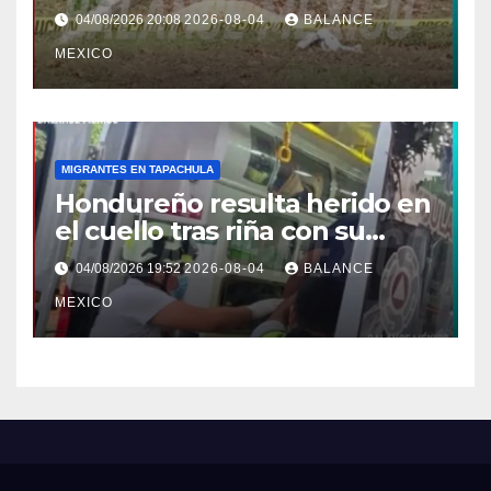
Efraín Gutiérrez de Mazatán
04/08/2026 20:08
2026-08-04
BALANCE
MEXICO
MIGRANTES EN TAPACHULA
Hondureño resulta herido en
el cuello tras riña con su
pareja en Tapachula
04/08/2026 19:52
2026-08-04
BALANCE
MEXICO