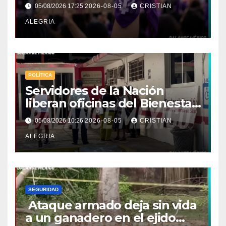
concentran en la Costa-
05/08/2026 17:25
2026-08-05
CRISTIAN
Soconusco
ALEGRIA
POLÍTICA
Servidores de la Nación
liberan oficinas del Bienestar
en Tapachula; Cielo
05/08/2026 10:26
2026-08-05
CRISTIAN
Nucamendi asume
ALEGRIA
delegación regional
SEGURIDAD
Ataque armado deja sin vida
a un ganadero en el ejido