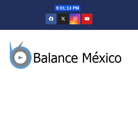
Saltar
9:01:14 PM
al
contenido