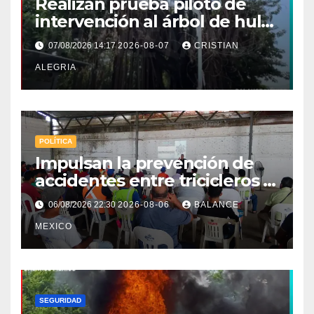
Realizan prueba piloto de
intervención al árbol de hule
en Tapachula
07/08/2026 14:17
2026-08-07
CRISTIAN
ALEGRIA
POLÍTICA
Impulsan la prevención de
accidentes entre tricicleros y
mototriciclistas de Tapachula
06/08/2026 22:30
2026-08-06
BALANCE
MEXICO
SEGURIDAD