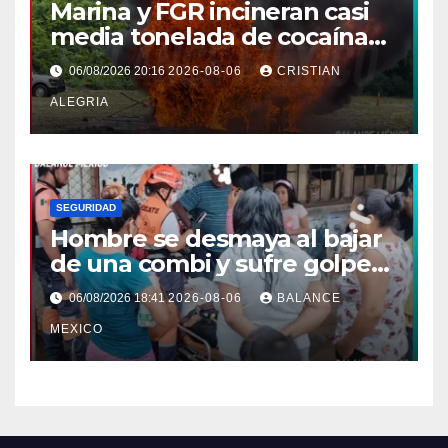
Marina y FGR incineran casi
media tonelada de cocaína
asegurada frente a las costas
06/08/2026 20:16
2026-08-06
CRISTIAN
de Chiapas
ALEGRIA
SEGURIDAD
Hombre se desmaya al bajar
de una combi y sufre golpe
en la cabeza en Tapachula
06/08/2026 18:41
2026-08-06
BALANCE
MEXICO