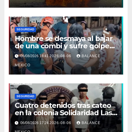
SEGURIDAD
Hombre se desmaya al bajar
de una combi y sufre golpe
en la cabeza en Tapachula
06/08/2026 18:41
2026-08-06
BALANCE
MEXICO
SEGURIDAD
Cuatro detenidos tras cateo
en la colonia Solidaridad Las
Vegas de Tapachula
06/08/2026 17:24
2026-08-06
BALANCE