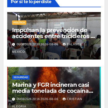
Por si te lo perdiste
POLÍTICA
Impulsan la prevención de
accidentes entre tricicleros y
mototriciclistas de Tapachula
06/08/2026 22:30
2026-08-06
BALANCE
MEXICO
SEGURIDAD
Marina y FGR incineran casi
media tonelada de cocaína
asegurada frente a las costas
06/08/2026 20:16
2026-08-06
CRISTIAN
de Chiapas
ALEGRIA