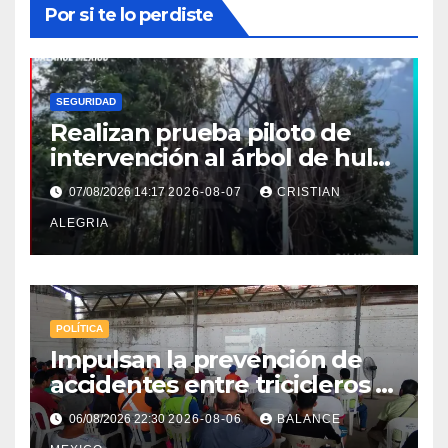
Por si te lo perdiste
SEGURIDAD
Realizan prueba piloto de
intervención al árbol de hule
en Tapachula
07/08/2026 14:17
2026-08-07
CRISTIAN
ALEGRIA
POLÍTICA
Impulsan la prevención de
accidentes entre tricicleros y
mototriciclistas de Tapachula
06/08/2026 22:30
2026-08-06
BALANCE