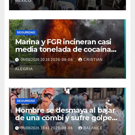
MEXICO
SEGURIDAD
Marina y FGR incineran casi
media tonelada de cocaína
asegurada frente a las costas
06/08/2026 20:16
2026-08-06
CRISTIAN
de Chiapas
ALEGRIA
SEGURIDAD
Hombre se desmaya al bajar
de una combi y sufre golpe
en la cabeza en Tapachula
06/08/2026 18:41
2026-08-06
BALANCE