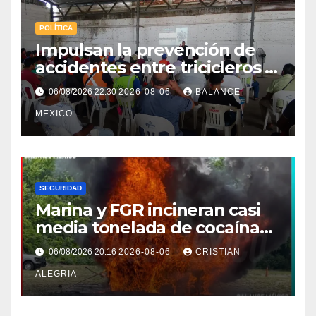
POLÍTICA
Impulsan la prevención de
accidentes entre tricicleros y
mototriciclistas de Tapachula
06/08/2026 22:30
2026-08-06
BALANCE
MEXICO
SEGURIDAD
Marina y FGR incineran casi
media tonelada de cocaína
asegurada frente a las costas
06/08/2026 20:16
2026-08-06
CRISTIAN
de Chiapas
ALEGRIA