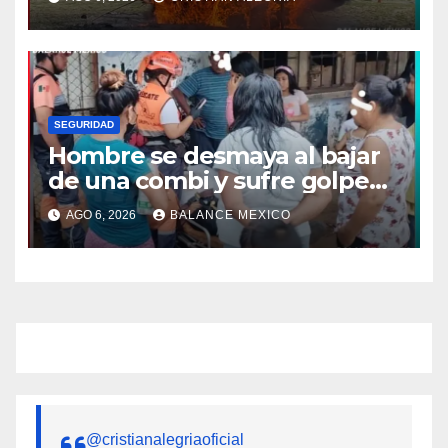
de Chiapas
SEGURIDAD
Hombre se desmaya al bajar
de una combi y sufre golpe
en la cabeza en Tapachula
AGO 6, 2026
BALANCE MEXICO
@cristianalegriaoficial