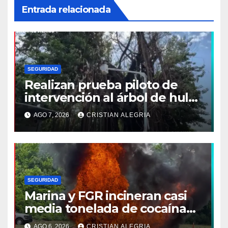
Entrada relacionada
SEGURIDAD
Realizan prueba piloto de
intervención al árbol de hule
en Tapachula
AGO 7, 2026
CRISTIAN ALEGRIA
SEGURIDAD
Marina y FGR incineran casi
media tonelada de cocaína
asegurada frente a las costas
AGO 6, 2026
CRISTIAN ALEGRIA