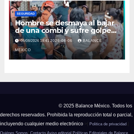
SEGURIDAD
Hombre se desmaya al bajar
de una combi y sufre golpe
en la cabeza en Tapachula
06/08/2026 18:41
2026-08-06
BALANCE
MEXICO
© 2025 Balance México. Todos los
derechos reservados. Prohibida la reproducción total o parcial,
incluyendo cualquier medio electrónico
>|
.|
Politica de privacidad
|
|
|
Quiénes Somos
Contacto
Aviso editorial
Políticas Editoriales de Balance