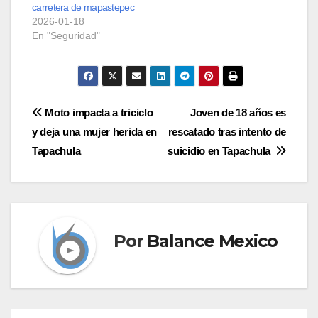
carretera de mapastepec
2026-01-18
En "Seguridad"
Navegación
Moto impacta a triciclo
Joven de 18 años es
y deja una mujer herida en
rescatado tras intento de
de
Tapachula
suicidio en Tapachula
entradas
Por
Balance Mexico