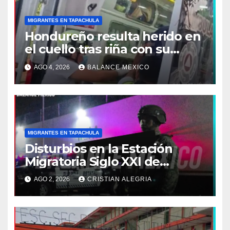
MIGRANTES EN TAPACHULA
Hondureño resulta herido en
el cuello tras riña con su
pareja en Tapachula
AGO 4, 2026
BALANCE MEXICO
MIGRANTES EN TAPACHULA
Disturbios en la Estación
Migratoria Siglo XXI de
Tapachula, dejan dos
AGO 2, 2026
CRISTIAN ALEGRIA
venezolanos detenidos y
trasladados a Tuxtla
Gutiérrez