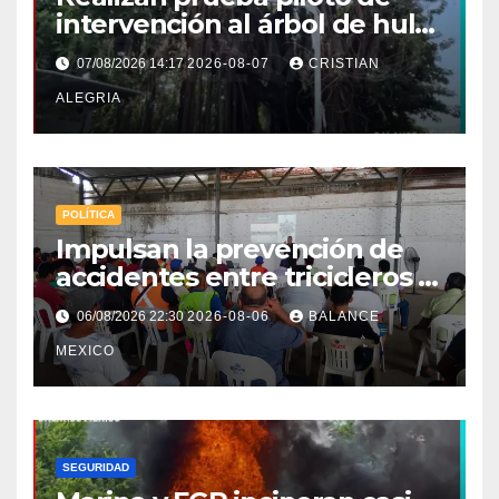
intervención al árbol de hule
en Tapachula
07/08/2026 14:17
2026-08-07
CRISTIAN
ALEGRIA
POLÍTICA
Impulsan la prevención de
accidentes entre tricicleros y
mototriciclistas de Tapachula
06/08/2026 22:30
2026-08-06
BALANCE
MEXICO
SEGURIDAD