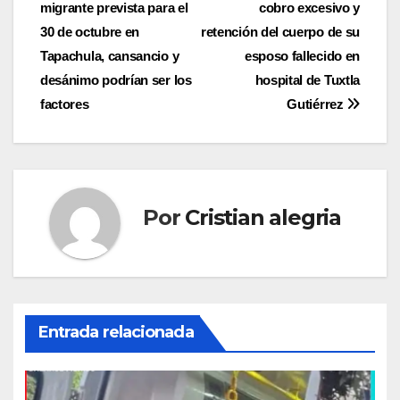
migrante prevista para el
cobro excesivo y
de
30 de octubre en
retención del cuerpo de su
entradas
Tapachula, cansancio y
esposo fallecido en
desánimo podrían ser los
hospital de Tuxtla
factores
Gutiérrez
Por
Cristian alegria
Entrada relacionada