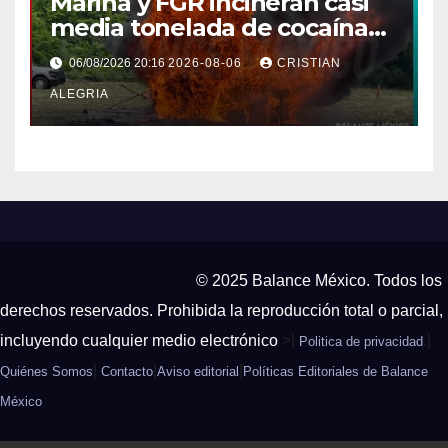
Marina y FGR incineran casi
media tonelada de cocaína
asegurada frente a las costas
06/08/2026 20:16
2026-08-06
CRISTIAN
de Chiapas
ALEGRIA
© 2025 Balance México. Todos los
derechos reservados. Prohibida la reproducción total o parcial,
incluyendo cualquier medio electrónico
>|
.|
Politica de privacidad
|
|
|
Quiénes Somos
Contacto
Aviso editorial
Políticas Editoriales de Balance
México