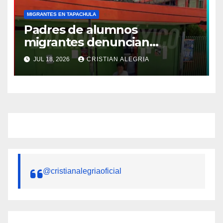
MIGRANTES EN TAPACHULA
Padres de alumnos
migrantes denuncian
retención de documentos en
JUL 18, 2026
CRISTIAN ALEGRIA
la Secundaria Federal 1 de
Tapachula
@cristianalegriaoficial