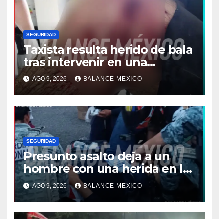
SEGURIDAD
Taxista resulta herido de bala
tras intervenir en una
discusión en Puerto Madero
AGO 9, 2026
BALANCE MEXICO
SEGURIDAD
Presunto asalto deja a un
hombre con una herida en la
pierna en Colonia Solidaridad
AGO 9, 2026
BALANCE MEXICO
2000, Tapachula