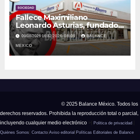
SOCIEDAD
Fallece Maximiliano
Leonardo Asturias, fundador
de Farmacias del Ahorro
09/08/2026 16:32
2026-08-09
BALANCE
MEXICO
© 2025 Balance México. Todos los
derechos reservados. Prohibida la reproducción total o parcial,
incluyendo cualquier medio electrónico
>|
.|
Politica de privacidad
|
|
|
Quiénes Somos
Contacto
Aviso editorial
Políticas Editoriales de Balance