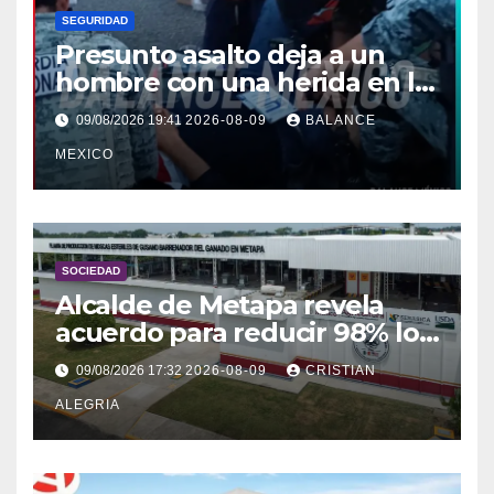
SEGURIDAD
Presunto asalto deja a un
hombre con una herida en la
pierna en Colonia Solidaridad
09/08/2026 19:41
2026-08-09
BALANCE
2000, Tapachula
MEXICO
SOCIEDAD
Alcalde de Metapa revela
acuerdo para reducir 98% los
olores de planta contra el
09/08/2026 17:32
2026-08-09
CRISTIAN
gusano barrenador
ALEGRIA