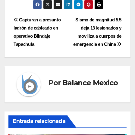
Navegación
Capturan a presunto
Sismo de magnitud 5.5
ladrón de cableado en
deja 13 lesionados y
de
operativo Blindaje
moviliza a cuerpos de
entradas
Tapachula
emergencia en China
Por
Balance Mexico
Entrada relacionada