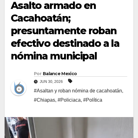
Asalto armado en
Cacahoatán;
presuntamente roban
efectivo destinado a la
nómina municipal
Por
Balance Mexico
JUN 30, 2026
#Asaltan y roban nómina de cacahoatán
,
#Chiapas
,
#Policiaca
,
#Política