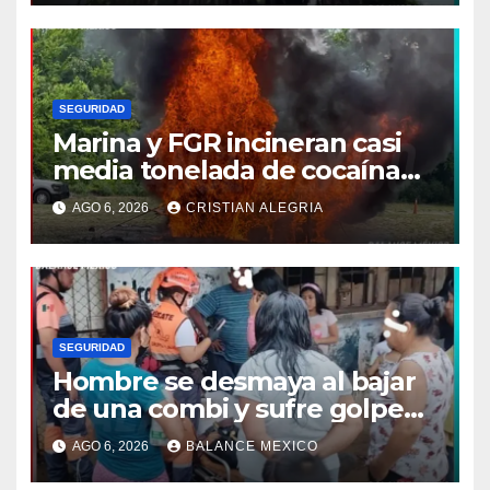
SEGURIDAD
Marina y FGR incineran casi
media tonelada de cocaína
asegurada frente a las costas
AGO 6, 2026
CRISTIAN ALEGRIA
de Chiapas
SEGURIDAD
Hombre se desmaya al bajar
de una combi y sufre golpe
en la cabeza en Tapachula
AGO 6, 2026
BALANCE MEXICO