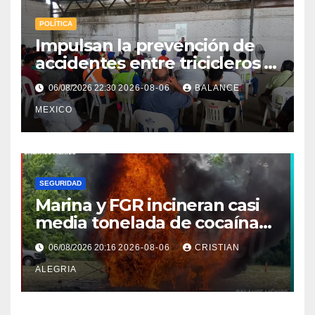
POLÍTICA
Impulsan la prevención de
accidentes entre tricicleros y
mototriciclistas de Tapachula
06/08/2026 22:30
2026-08-06
BALANCE
MEXICO
SEGURIDAD
Marina y FGR incineran casi
media tonelada de cocaína
asegurada frente a las costas
06/08/2026 20:16
2026-08-06
CRISTIAN
de Chiapas
ALEGRIA