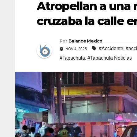
Atropellan a una 
cruzaba la calle 
Por
Balance Mexico
#Accidente
,
#acci
NOV 4, 2025
#Tapachula
,
#Tapachula Noticias