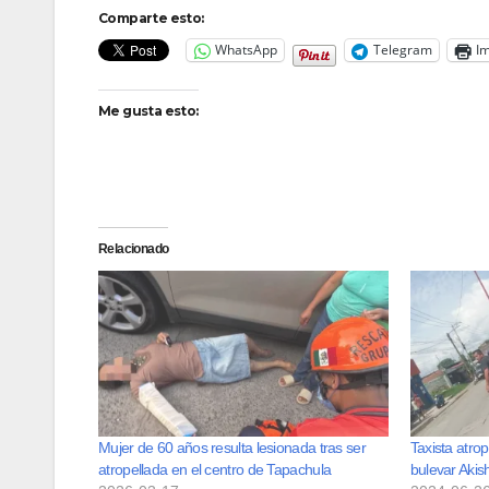
Comparte esto:
WhatsApp
Telegram
Im
Me gusta esto:
Relacionado
Mujer de 60 años resulta lesionada tras ser
Taxista atro
atropellada en el centro de Tapachula
bulevar Akis