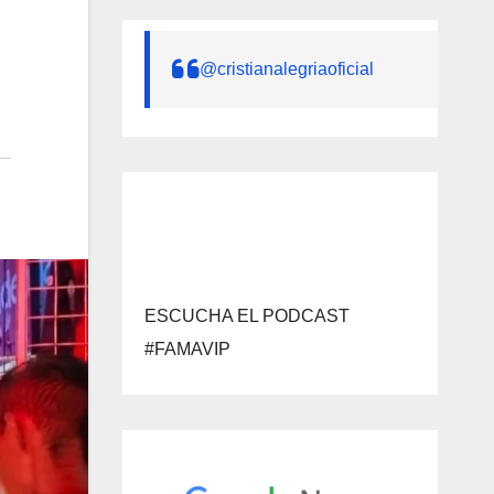
@cristianalegriaoficial
ESCUCHA EL PODCAST
#FAMAVIP