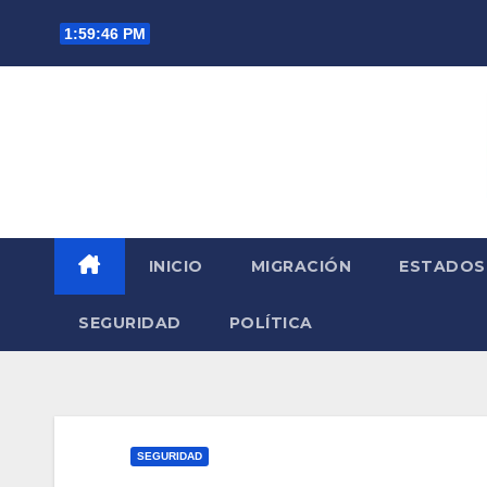
Saltar
1:59:47 PM
al
contenido
INICIO
MIGRACIÓN
ESTADOS
SEGURIDAD
POLÍTICA
SEGURIDAD