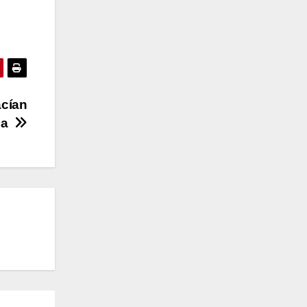
acían
ula