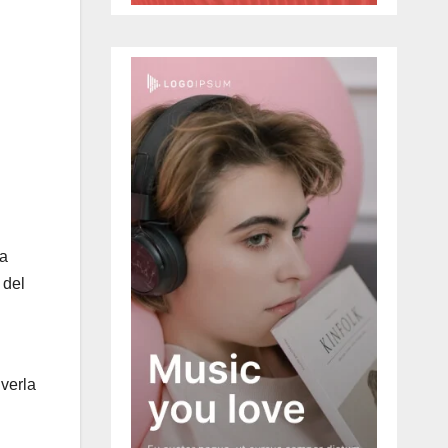
ya
 del
 verla