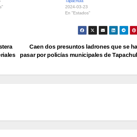
6
Tapachula
s"
2024-03-23
En "Estados"
stera
Caen dos presuntos ladrones que se h
riales
pasar por policías municipales de Tapach