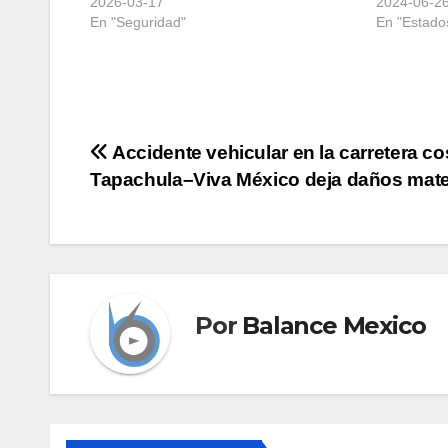
2026-03-17
2024-06-2
En "Seguridad"
En "Estado
Navegación
Accidente vehicular en la carretera co
Tapachula–Viva México deja daños mate
de
entradas
Por
Balance Mexico