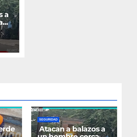
s a
a
la
SEGURIDAD
ierde
Atacan a balazos a
un hombre cerca