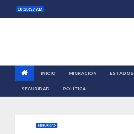
Saltar
10:10:39 AM
al
contenido
INICIO
MIGRACIÓN
ESTADOS
SEGURIDAD
POLÍTICA
SEGURIDAD