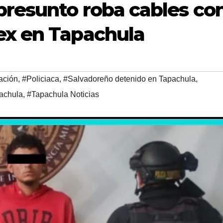
presunto roba cables co
ex en Tapachula
ación
,
#Policiaca
,
#Salvadoreño detenido en Tapachula
,
achula
,
#Tapachula Noticias