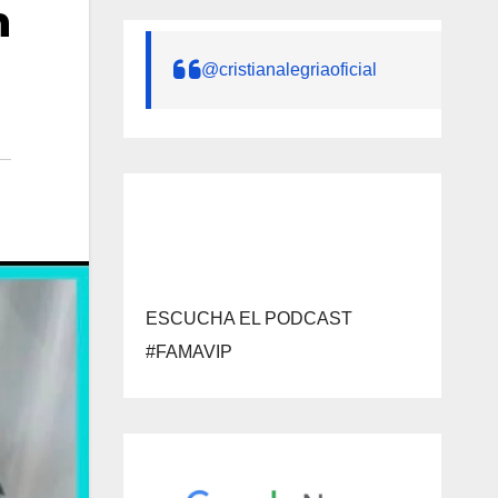
n
@cristianalegriaoficial
ESCUCHA EL PODCAST
#FAMAVIP