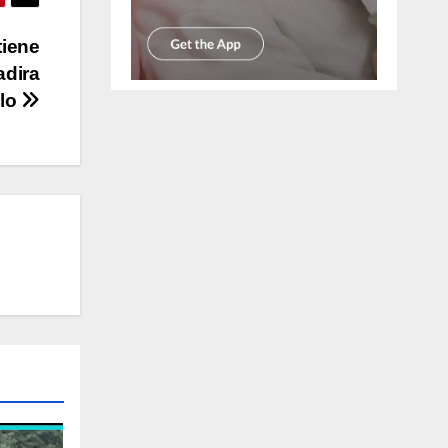
tiene
adira
llo