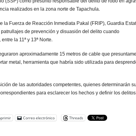
lo (SSP) como presunto responsable del delito de robo en agra
ncia realizados en la zona norte de Tapachula.
de la Fuerza de Reacción Inmediata Pakal (FRIP), Guardia Estat
 patrullajes de prevención y disuasión del delito cuando
 entre la 11ª y 13ª Norte.
 aseguraron aproximadamente 15 metros de cable que presuntam
tar metal, herramienta que habría sido utilizada para desprend
osición de las autoridades competentes, quienes determinarán s
 correspondientes para esclarecer los hechos y definir los delito
primir
Correo electrónico
Threads