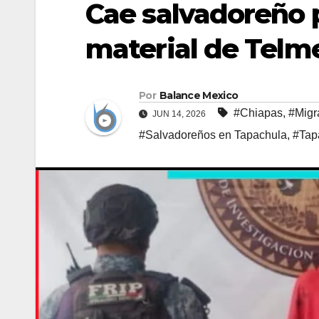
Cae salvadoreño 
material de Telm
Por
Balance Mexico
#Chiapas
,
#Migr
JUN 14, 2026
#Salvadoreños en Tapachula
,
#Tap