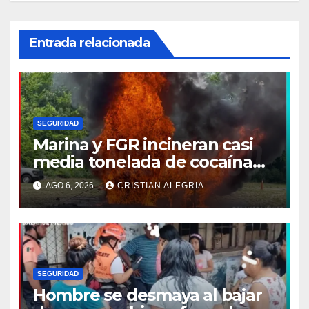
Entrada relacionada
SEGURIDAD
Marina y FGR incineran casi
media tonelada de cocaína
asegurada frente a las costas
AGO 6, 2026
CRISTIAN ALEGRIA
de Chiapas
SEGURIDAD
Hombre se desmaya al bajar