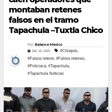
montaban retenes
falsos en el tramo
Tapachula –Tuxtla Chico
Por
Balance Mexico
#Chiapas
,
DIC 10, 2025
#Falsos retene
,
#Falsos retenes
,
#Policiaca
,
#Tapachula
,
#Tapachula Noticias