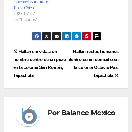
moto taxis y tuc tuc en
Tuxtla Chico
2023-07-07
En "Estados"
Navegación
Hallan sin vida a un
Hallan restos humanos
hombre dentro de un pozo
dentro de un domicilio en
de
en la colonia San Román,
la colonia Octavio Paz,
entradas
Tapachula
Tapachula
Por
Balance Mexico