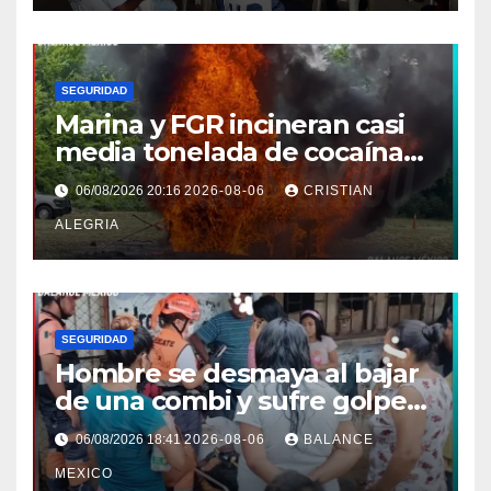
SEGURIDAD
Marina y FGR incineran casi
media tonelada de cocaína
asegurada frente a las costas
06/08/2026 20:16
2026-08-06
CRISTIAN
de Chiapas
ALEGRIA
SEGURIDAD
Hombre se desmaya al bajar
de una combi y sufre golpe
en la cabeza en Tapachula
06/08/2026 18:41
2026-08-06
BALANCE
MEXICO