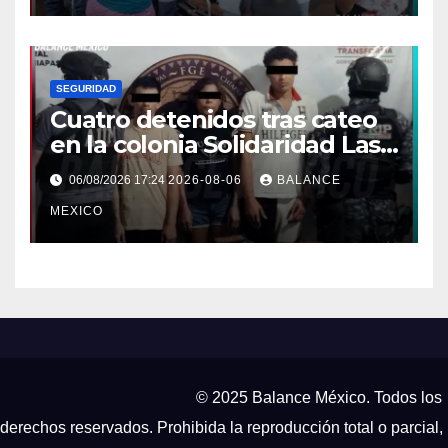
SEGURIDAD
Cuatro detenidos tras cateo
en la colonia Solidaridad Las
Vegas de Tapachula
06/08/2026 17:24
2026-08-06
BALANCE
MEXICO
© 2025 Balance México. Todos los
derechos reservados. Prohibida la reproducción total o parcial,