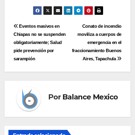
Navegación
Eventos masivos en
Conato de incendio
Chiapas no se suspenden
moviliza a cuerpos de
de
obligatoriamente; Salud
emergencia en el
entradas
pide prevención por
fraccionamiento Buenos
sarampión
Aires, Tapachula
Por
Balance Mexico