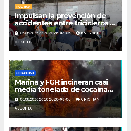
POLÍTICA
Impulsan la prevención de
accidentes entre tricicleros y
mototriciclistas de Tapachula
06/08/2026 22:30
2026-08-06
BALANCE
MEXICO
SEGURIDAD
Marina y FGR incineran casi
media tonelada de cocaína
asegurada frente a las costas
06/08/2026 20:16
2026-08-06
CRISTIAN
de Chiapas
ALEGRIA