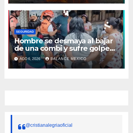
SEGURIDAD
Hombre se desmaya al bajar
de una combi y sufre golpe
en la cabeza en Tapachula
AGO 6, 2026
BALANCE MEXICO
@cristianalegriaoficial