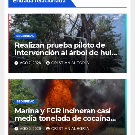
Entrada relacionada
SEGURIDAD
Realizan prueba piloto de
intervención al árbol de hule
en Tapachula
AGO 7, 2026
CRISTIAN ALEGRIA
SEGURIDAD
Marina y FGR incineran casi
media tonelada de cocaína
asegurada frente a las costas
AGO 6, 2026
CRISTIAN ALEGRIA
de Chiapas