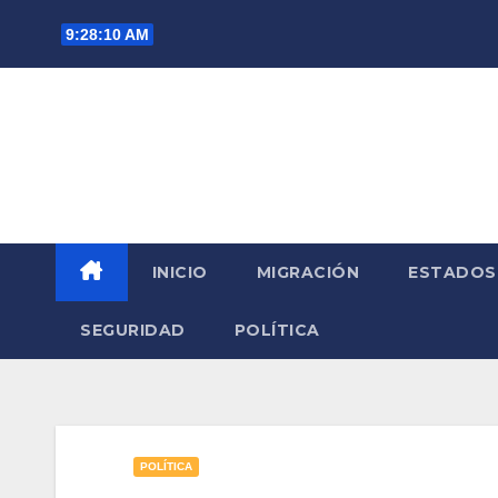
Saltar
9:28:11 AM
al
contenido
INICIO
MIGRACIÓN
ESTADOS
SEGURIDAD
POLÍTICA
POLÍTICA