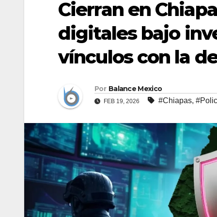
Cierran en Chiapa
digitales bajo inv
vínculos con la d
Por
Balance Mexico
#Chiapas
,
#Poli
FEB 19, 2026