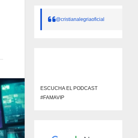
@cristianalegriaoficial
ESCUCHA EL PODCAST
#FAMAVIP