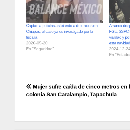
Captan a policías asfixiando a detenidos en
Arranca des
Chiapas; el caso ya es investigado por la
FGE, SSPChia
fiscalía
vialidad y p
2026-05-20
esta navida
En "Seguridad"
2024-12-2
En "Estado
Navegación
Mujer sufre caída de cinco metros en 
colonia San Caralampio, Tapachula
de
entradas