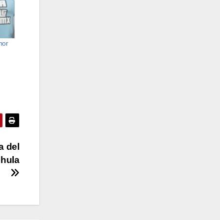
nor
a del
chula