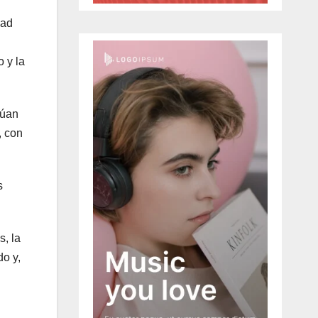
dad
 y la
núan
, con
s
s, la
do y,