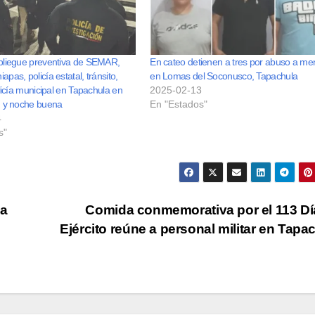
pliegue preventiva de SEMAR,
En cateo detienen a tres por abuso a me
pas, policía estatal, tránsito,
en Lomas del Soconusco, Tapachula
olicía municipal en Tapachula en
2025-02-13
d y noche buena
En "Estados"
4
s"
la
Comida conmemorativa por el 113 Dí
Ejército reúne a personal militar en Tapa