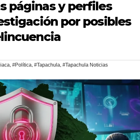
s páginas y perfiles
estigación por posibles
elincuencia
ciaca
,
#Política
,
#Tapachula
,
#Tapachula Noticias