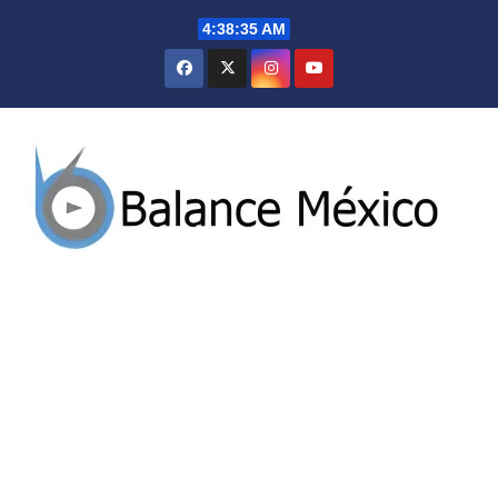
Saltar
4:38:36 AM
al
contenido