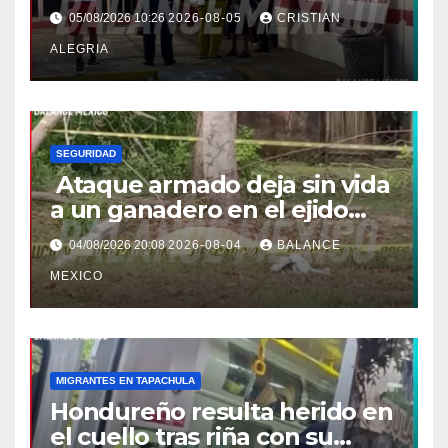
en Tapachula; Cielo
05/08/2026 10:26
2026-08-05
CRISTIAN
Nucamendi asume
ALEGRIA
delegación regional
SEGURIDAD
Ataque armado deja sin vida
a un ganadero en el ejido
Efraín Gutiérrez de Mazatán
04/08/2026 20:08
2026-08-04
BALANCE
MEXICO
MIGRANTES EN TAPACHULA
Hondureño resulta herido en
el cuello tras riña con su