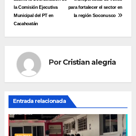
de
la Comisión Ejecutiva
para fortalecer el sector en
entradas
Municipal del PT en
la región Soconusco
Cacahoatán
Por
Cristian alegria
Entrada relacionada