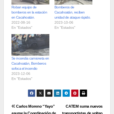
Roban equipo de
Bomberos de
bomberos en la estación
Cacahoatán, reciben
en Cacahoatán.
unidad de ataque rápido.
2022-08-16
2023-10-06
En "Estados"
En "Estados"
Se incendia camioneta en
Cacahoatán, Bomberos
sofoca el incendio
2023-12-06
En "Estados"
Navegación
Carlos Moreno “Yayo”
CATEM suma nuevos
asume la Coordinación de
transportistas de volteo