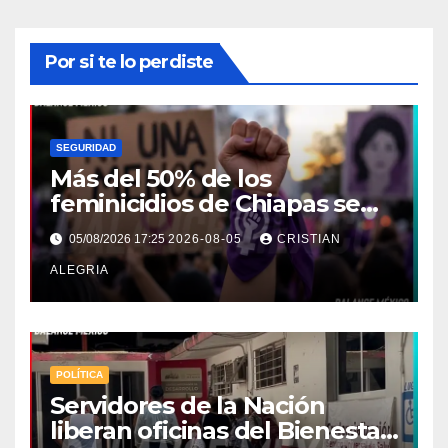
Por si te lo perdiste
SEGURIDAD
Más del 50% de los
feminicidios de Chiapas se
concentran en la Costa-
05/08/2026 17:25
2026-08-05
CRISTIAN
Soconusco
ALEGRIA
POLÍTICA
Servidores de la Nación
liberan oficinas del Bienestar