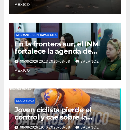
MEXICO
MIGRANTES EN TAPACHULA
En la frontera sur, el INM
fortalece la agenda de
trabajo conjunta con el
08/08/2026 20:13
2026-08-08
BALANCE
Consulado de Guatemala.
MEXICO
SEGURIDAD
Joven ciclista pierde el
control y cae sobre la
banqueta en Tapachula
08/08/2026 19:46
2026-08-08
BALANCE