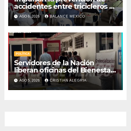
accidentes entre tricicleros y
mototriciclistas de Tapachula
AGO 6, 2026
BALANCE MEXICO
POLÍTICA
Servidores de la Nación
liberan oficinas del Bienestar
en Tapachula; Cielo
AGO 5, 2026
CRISTIAN ALEGRIA
Nucamendi asume
delegación regional