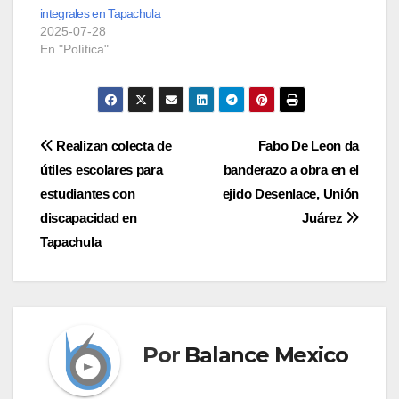
integrales en Tapachula
2025-07-28
En "Política"
Navegación
Realizan colecta de
Fabo De Leon da
útiles escolares para
banderazo a obra en el
de
estudiantes con
ejido Desenlace, Unión
entradas
discapacidad en
Juárez
Tapachula
Por
Balance Mexico