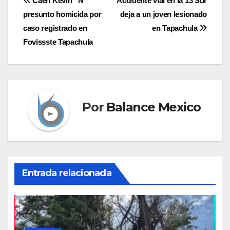
Navegación
Caen Kevin “N”
Accidente vial en la 13 Sur
presunto homicida por
deja a un joven lesionado
de
caso registrado en
en Tapachula
entradas
Fovissste Tapachula
Por
Balance Mexico
Entrada relacionada