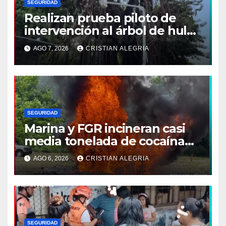
SEGURIDAD
Realizan prueba piloto de
intervención al árbol de hule
en Tapachula
AGO 7, 2026
CRISTIAN ALEGRIA
SEGURIDAD
Marina y FGR incineran casi
media tonelada de cocaína
asegurada frente a las costas
AGO 6, 2026
CRISTIAN ALEGRIA
de Chiapas
SEGURIDAD