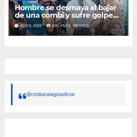
Hombre se desmaya al bajar
de una combi y sufre golpe
en la cabeza en Tapachula
AGO 6, 2026
BALANCE MEXICO
@cristianalegriaoficial