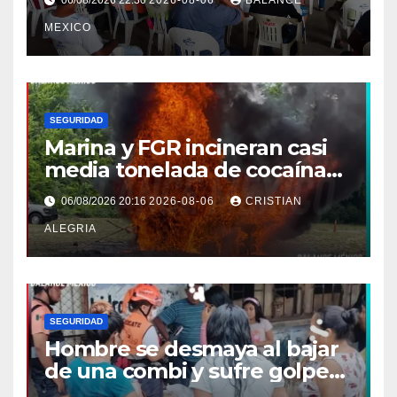
MEXICO
SEGURIDAD
Marina y FGR incineran casi
media tonelada de cocaína
asegurada frente a las costas
06/08/2026 20:16
2026-08-06
CRISTIAN
de Chiapas
ALEGRIA
SEGURIDAD
Hombre se desmaya al bajar
de una combi y sufre golpe
en la cabeza en Tapachula