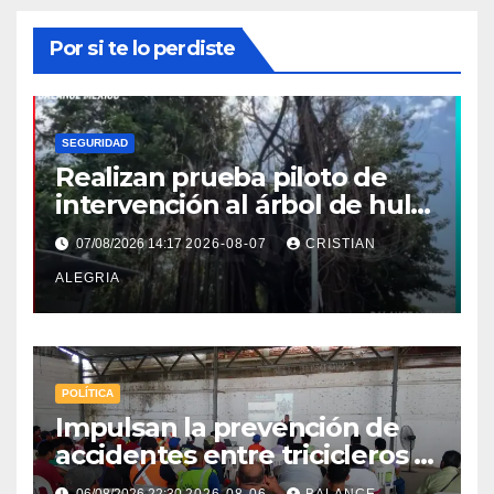
Por si te lo perdiste
SEGURIDAD
Realizan prueba piloto de
intervención al árbol de hule
en Tapachula
07/08/2026 14:17
2026-08-07
CRISTIAN
ALEGRIA
POLÍTICA
Impulsan la prevención de
accidentes entre tricicleros y
mototriciclistas de Tapachula
06/08/2026 22:30
2026-08-06
BALANCE