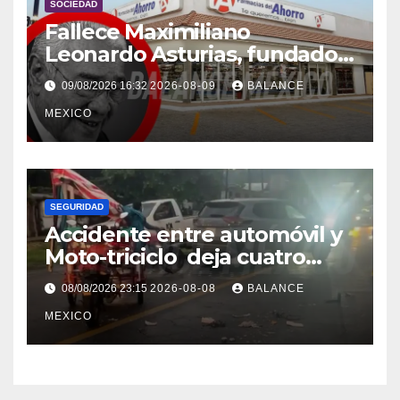
SOCIEDAD
Fallece Maximiliano
Leonardo Asturias, fundador
de Farmacias del Ahorro
09/08/2026 16:32
2026-08-09
BALANCE
MEXICO
SEGURIDAD
Accidente entre automóvil y
Moto-triciclo deja cuatro
lesionados en Tuxtla Chico
08/08/2026 23:15
2026-08-08
BALANCE
MEXICO