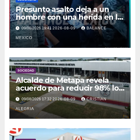
Presunto asalto deja a un
hombre con una herida en la
pierna en Colonia Solidaridad
09/08/2026 19:41
2026-08-09
BALANCE
2000, Tapachula
MEXICO
SOCIEDAD
Alcalde de Metapa revela
acuerdo para reducir 98% los
olores de planta contra el
09/08/2026 17:32
2026-08-09
CRISTIAN
gusano barrenador
ALEGRIA