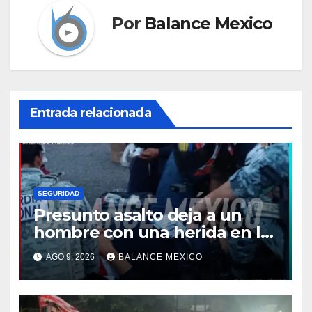
Por
Balance Mexico
Entrada relacionada
SEGURIDAD
Presunto asalto deja a un
hombre con una herida en la
pierna en Colonia Solidaridad
AGO 9, 2026
BALANCE MEXICO
2000, Tapachula