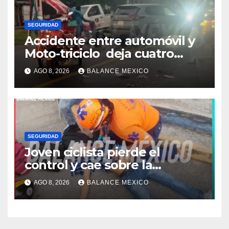
SEGURIDAD
Accidente entre automóvil y
Moto-triciclo deja cuatro
lesionados en Tuxtla Chico
AGO 8, 2026
BALANCE MEXICO
SEGURIDAD
Joven ciclista pierde el
control y cae sobre la
banqueta en Tapachula
AGO 8, 2026
BALANCE MEXICO