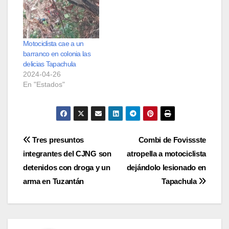
Motociclista cae a un
barranco en colonia las
delicias Tapachula
2024-04-26
En "Estados"
Navegación
Tres presuntos
Combi de Fovissste
integrantes del CJNG son
atropella a motociclista
de
detenidos con droga y un
dejándolo lesionado en
entradas
arma en Tuzantán
Tapachula