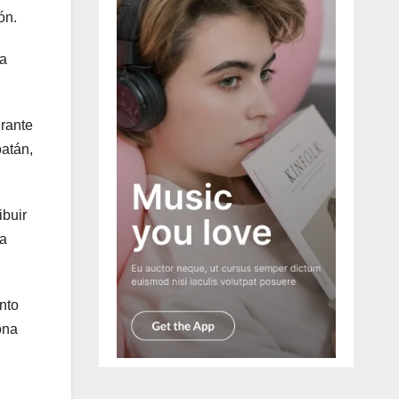
ón.
na
urante
oatán,
ibuir
da
nto
ona