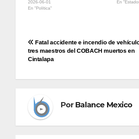
2026-06-01
En "Estado
En "Política"
Navegación
Fatal accidente e incendio de vehícul
tres maestros del COBACH muertos en
de
Cintalapa
entradas
Por
Balance Mexico