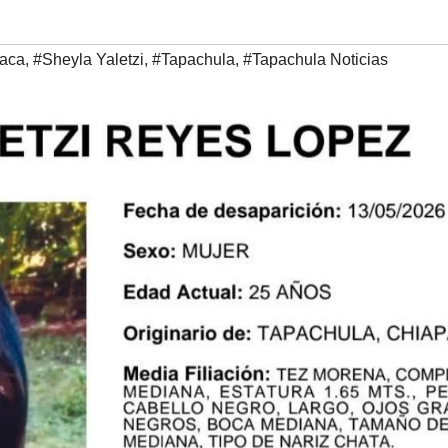
iaca
,
#Sheyla Yaletzi
,
#Tapachula
,
#Tapachula Noticias