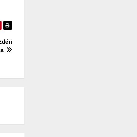
 Edén
ula