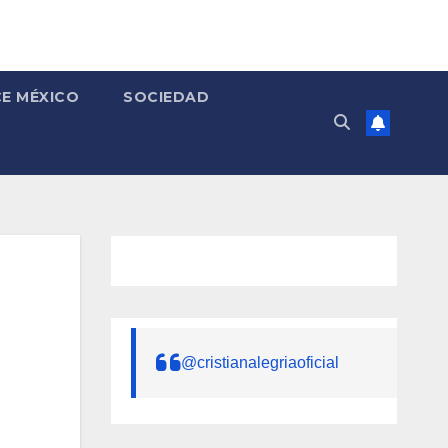
E MÉXICO
SOCIEDAD
@cristianalegriaoficial