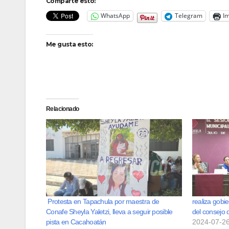
Comparte esto:
WhatsApp
Telegram
Im
Me gusta esto:
Relacionado
Protesta en Tapachula por maestra de
realiza gobi
Conafe Sheyla Yaletzi, lleva a seguir posible
del consejo 
pista en Cacahoatán
2024-07-2