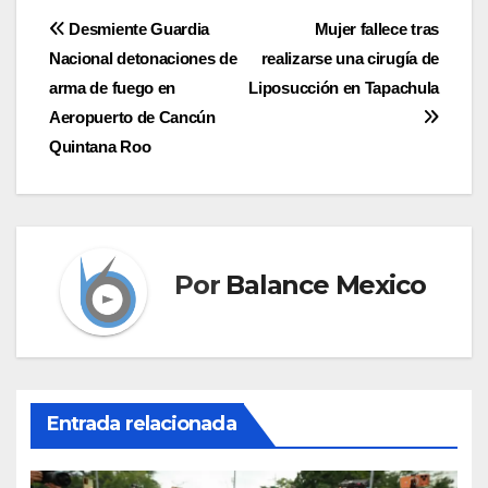
Navegación
Desmiente Guardia
Mujer fallece tras
Nacional detonaciones de
realizarse una cirugía de
de
arma de fuego en
Liposucción en Tapachula
entradas
Aeropuerto de Cancún
Quintana Roo
Por
Balance Mexico
Entrada relacionada