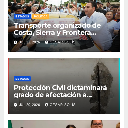
ESTADOS
POLÍTICA
Transporte organizado de
Costa, Sierra y Frontera
asume compromiso estatal
JUL 31, 2026
CÉSAR SOLÍS
de la estrategia de respeto a
la mujer
ESTADOS
Protección Civil dictaminará
grado de afectación a
escuelas por sismo de 7.4
JUL 20, 2026
CÉSAR SOLÍS
grados