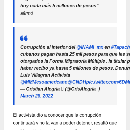
hoy nada más 5 millones de pesos”
afirmó
Corrupción al interior del
@INAMI_mx
en
#Tapach
cubanos pagan hasta 25 mil pesos para que les s
otorgados la Forma Migratoria Múltiple , la titular 
haber recibo ya hasta 5 millones de pesos. Denun
Luis Villagran Activista
@MMMesoamericano
@CNDH
pic.twitter.com/6DM
— Cristian Alegría  (@CrisAlegria_)
March 28, 2022
El activista dio a conocer que la corrupción
continuará y no la van a poder detener, resaltó que