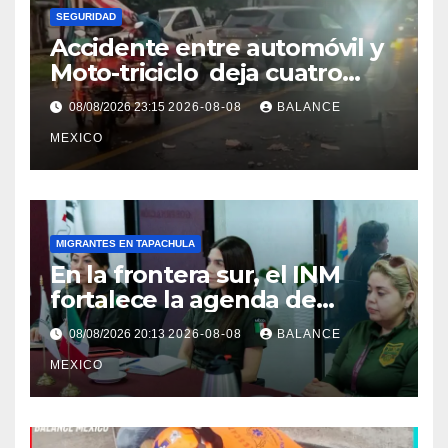
SEGURIDAD
Accidente entre automóvil y
Moto-triciclo deja cuatro
lesionados en Tuxtla Chico
08/08/2026 23:15
2026-08-08
BALANCE
MEXICO
MIGRANTES EN TAPACHULA
En la frontera sur, el INM
fortalece la agenda de
trabajo conjunta con el
08/08/2026 20:13
2026-08-08
BALANCE
Consulado de Guatemala.
MEXICO