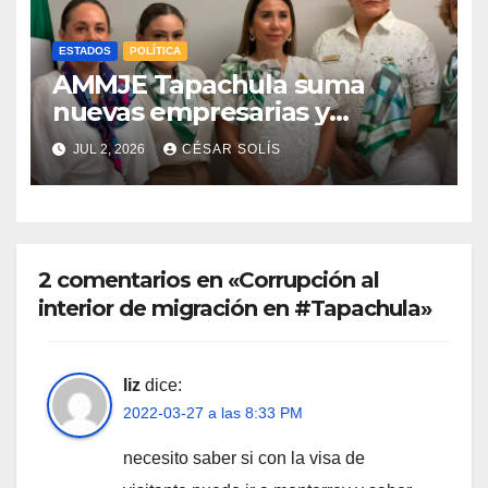
ESTADOS
POLÍTICA
AMMJE Tapachula suma
nuevas empresarias y
fortalece su presencia en la
JUL 2, 2026
CÉSAR SOLÍS
región
2 comentarios en «Corrupción al
interior de migración en #Tapachula»
liz
dice:
2022-03-27 a las 8:33 PM
necesito saber si con la visa de