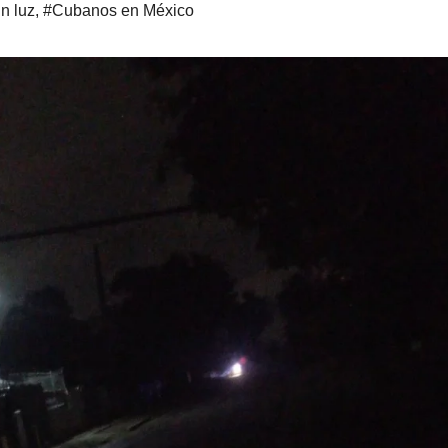
n luz
,
#Cubanos en México