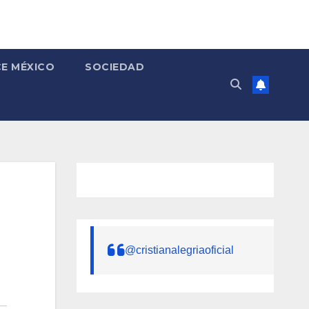
E MÉXICO
SOCIEDAD
@cristianalegriaoficial