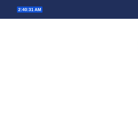
Saltar
2:40:32 AM
al
contenido