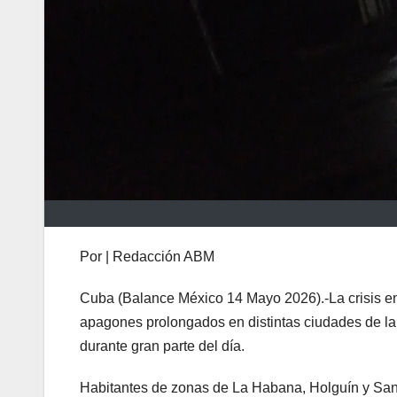
Por | Redacción ABM
Cuba (Balance México 14 Mayo 2026).-La crisis en
apagones prolongados en distintas ciudades de la 
durante gran parte del día.
Habitantes de zonas de La Habana, Holguín y San