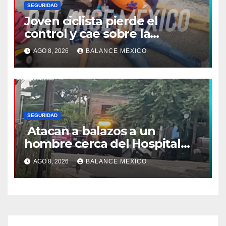
SEGURIDAD
Joven ciclista pierde el
control y cae sobre la
banqueta en Tapachula
AGO 8, 2026
BALANCE MEXICO
SEGURIDAD
Atacan a balazos a un
hombre cerca del Hospital
General de Huixtla
AGO 8, 2026
BALANCE MEXICO