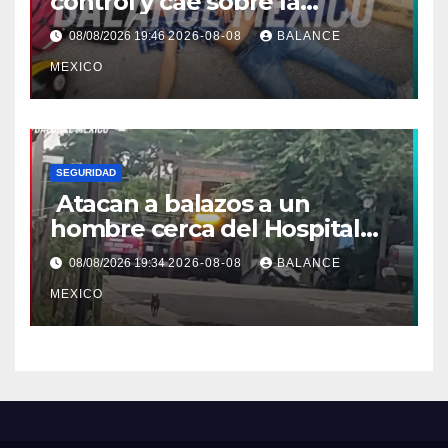
control y cae sobre la
banqueta en Tapachula
08/08/2026 19:46
2026-08-08
BALANCE
MEXICO
SEGURIDAD
Atacan a balazos a un
hombre cerca del Hospital
General de Huixtla
08/08/2026 19:34
2026-08-08
BALANCE
MEXICO