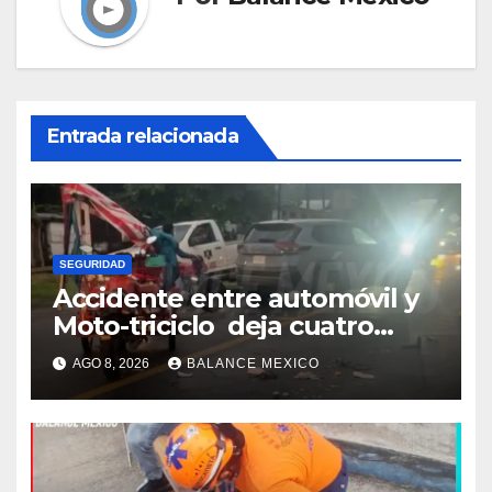
Entrada relacionada
SEGURIDAD
Accidente entre automóvil y
Moto-triciclo deja cuatro
lesionados en Tuxtla Chico
AGO 8, 2026
BALANCE MEXICO