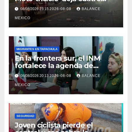
lesionados en Tuxtla Chico
08/08/2026 23:15
2026-08-08
BALANCE
MEXICO
MIGRANTES EN TAPACHULA
En la frontera sur, el INM
fortalece la agenda de
trabajo conjunta con el
08/08/2026 20:13
2026-08-08
BALANCE
Consulado de Guatemala.
MEXICO
SEGURIDAD
Joven ciclista pierde el