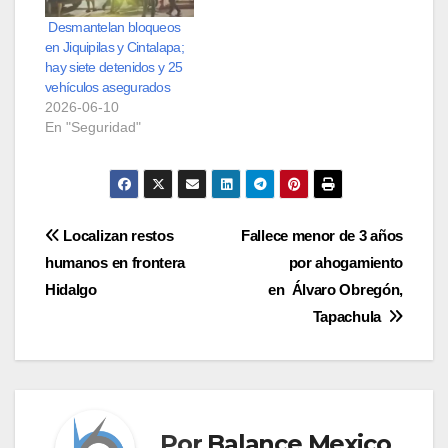
Desmantelan bloqueos
en Jiquipilas y Cintalapa;
hay siete detenidos y 25
vehículos asegurados
2026-06-10
En "Seguridad"
Navegación
Localizan restos
Fallece menor de 3 años
humanos en frontera
por ahogamiento
de
Hidalgo
en Álvaro Obregón,
entradas
Tapachula
Por
Balance Mexico