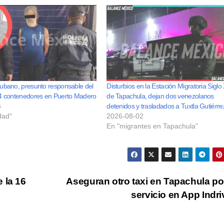
ubano, presunto responsable del
Disturbios en la Estación Migratoria Siglo
 4 contenedores en Puerto Madero
de Tapachula, dejan dos venezolanos
6
detenidos y trasladados a Tuxtla Gutiérre
dad"
2026-08-02
En "migrantes en Tapachula"
 la 16
Aseguran otro taxi en Tapachula po
servicio en App Indr