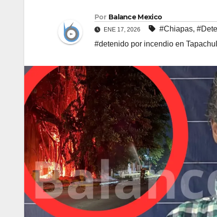
Por
Balance Mexico
#Chiapas
,
#Dete
ENE 17, 2026
#detenido por incendio en Tapachu