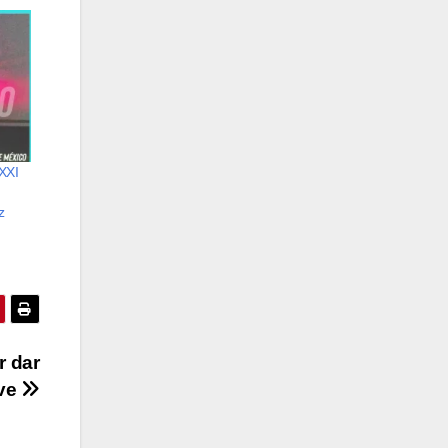
 XXI
z
r dar
ive