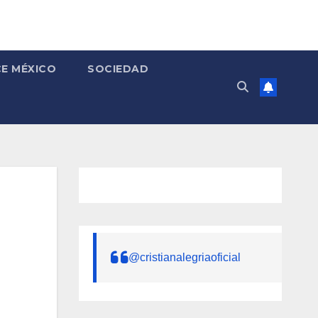
E MÉXICO
SOCIEDAD
@cristianalegriaoficial