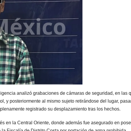
teligencia analizó grabaciones de cámaras de seguridad, en las 
rbol, y posteriormente al mismo sujeto retirándose del lugar, pas
 plenamente registrado su desplazamiento tras los hechos.
pués en la Central Oriente, donde además fue asegurado en pos
la Fiscalía de Distrito Costa por portación de arma prohibida,