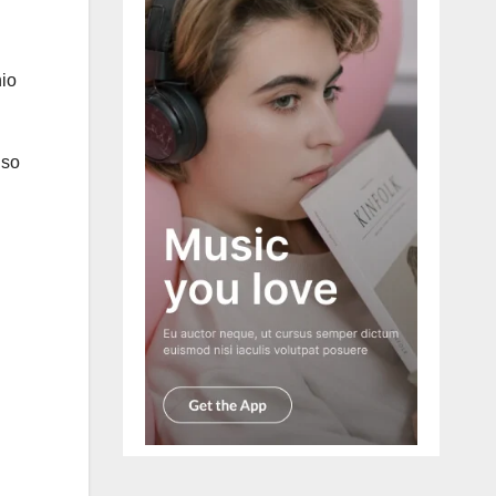
nio
uso