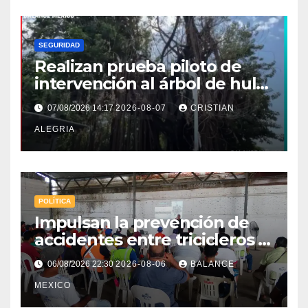
SEGURIDAD
Realizan prueba piloto de
intervención al árbol de hule
en Tapachula
07/08/2026 14:17
2026-08-07
CRISTIAN
ALEGRIA
POLÍTICA
Impulsan la prevención de
accidentes entre tricicleros y
mototriciclistas de Tapachula
06/08/2026 22:30
2026-08-06
BALANCE
MEXICO