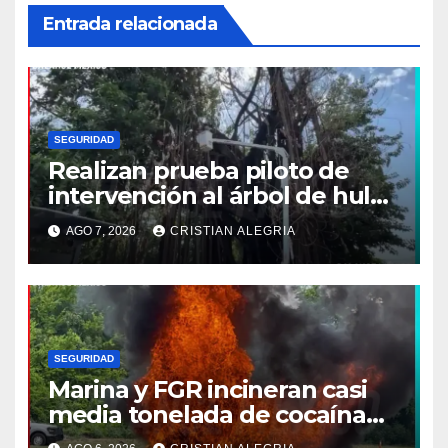
Entrada relacionada
SEGURIDAD
Realizan prueba piloto de
intervención al árbol de hule
en Tapachula
AGO 7, 2026
CRISTIAN ALEGRIA
SEGURIDAD
Marina y FGR incineran casi
media tonelada de cocaína
asegurada frente a las costas