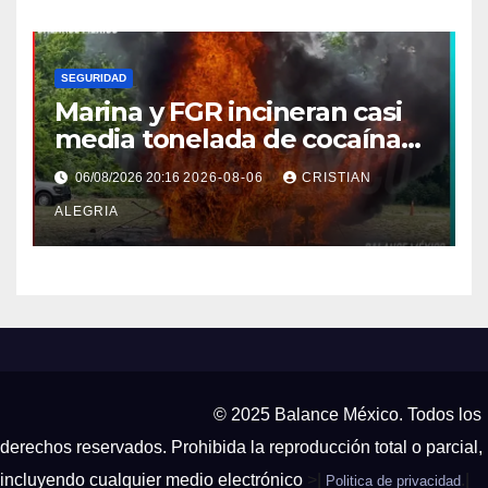
SEGURIDAD
Marina y FGR incineran casi
media tonelada de cocaína
asegurada frente a las costas
06/08/2026 20:16
2026-08-06
CRISTIAN
de Chiapas
ALEGRIA
© 2025 Balance México. Todos los
derechos reservados. Prohibida la reproducción total o parcial,
incluyendo cualquier medio electrónico
>|
.|
Politica de privacidad