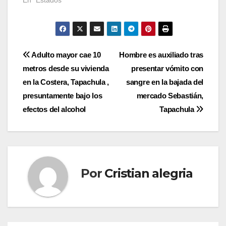
En "Estados"
Navegación
Adulto mayor cae 10
Hombre es auxiliado tras
metros desde su vivienda
presentar vómito con
de
en la Costera, Tapachula ,
sangre en la bajada del
entradas
presuntamente bajo los
mercado Sebastián,
efectos del alcohol
Tapachula
Por
Cristian alegria