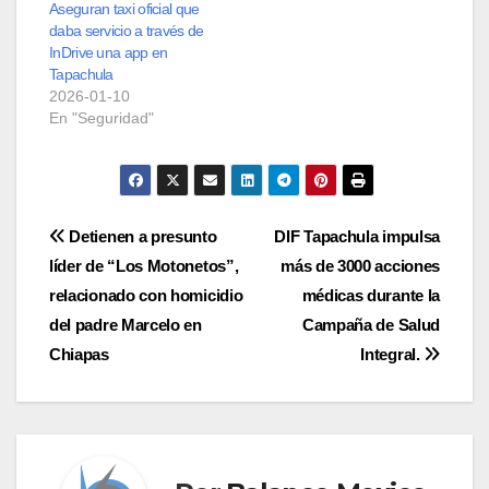
Aseguran taxi oficial que
daba servicio a través de
InDrive una app en
Tapachula
2026-01-10
En "Seguridad"
Navegación
Detienen a presunto
DIF Tapachula impulsa
líder de “Los Motonetos”,
más de 3000 acciones
de
relacionado con homicidio
médicas durante la
entradas
del padre Marcelo en
Campaña de Salud
Chiapas
Integral.