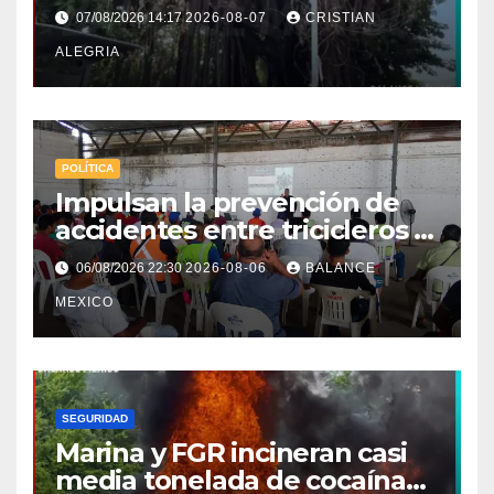
en Tapachula
07/08/2026 14:17
2026-08-07
CRISTIAN
ALEGRIA
POLÍTICA
Impulsan la prevención de
accidentes entre tricicleros y
mototriciclistas de Tapachula
06/08/2026 22:30
2026-08-06
BALANCE
MEXICO
SEGURIDAD
Marina y FGR incineran casi
media tonelada de cocaína