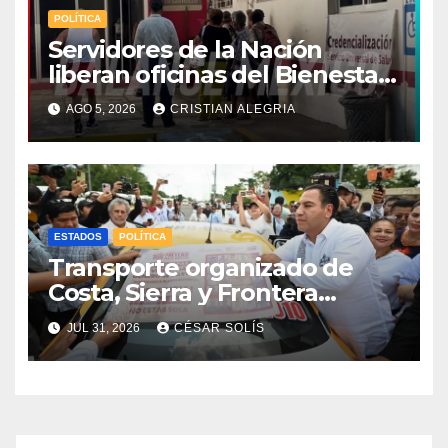
POLÍTICA
Servidores de la Nación
liberan oficinas del Bienestar
en Tapachula; Cielo
AGO 5, 2026
CRISTIAN ALEGRIA
Nucamendi asume
delegación regional
ESTADOS
POLÍTICA
Transporte organizado de
Costa, Sierra y Frontera
asume compromiso estatal
JUL 31, 2026
CÉSAR SOLÍS
de la estrategia de respeto a
la mujer