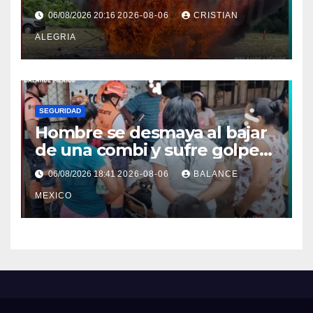
asegurada frente a las costas
06/08/2026 20:16
2026-08-06
CRISTIAN
de Chiapas
ALEGRIA
SEGURIDAD
Hombre se desmaya al bajar
de una combi y sufre golpe
en la cabeza en Tapachula
06/08/2026 18:41
2026-08-06
BALANCE
MEXICO