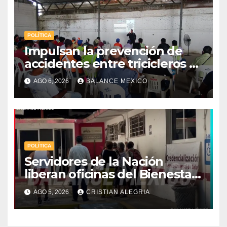
POLÍTICA
Impulsan la prevención de
accidentes entre tricicleros y
mototriciclistas de Tapachula
AGO 6, 2026
BALANCE MEXICO
POLÍTICA
Servidores de la Nación
liberan oficinas del Bienestar
en Tapachula; Cielo
AGO 5, 2026
CRISTIAN ALEGRIA
Nucamendi asume
delegación regional