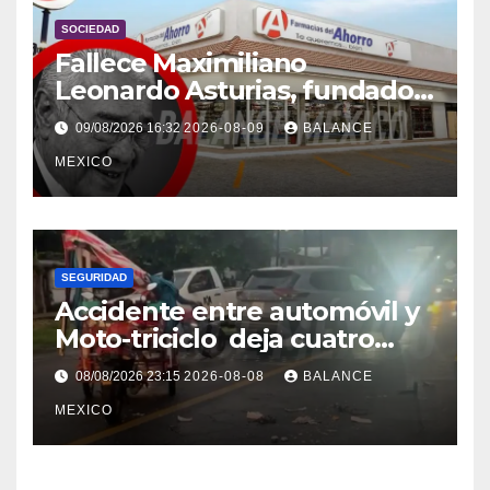
SOCIEDAD
Fallece Maximiliano
Leonardo Asturias, fundador
de Farmacias del Ahorro
09/08/2026 16:32
2026-08-09
BALANCE
MEXICO
SEGURIDAD
Accidente entre automóvil y
Moto-triciclo deja cuatro
lesionados en Tuxtla Chico
08/08/2026 23:15
2026-08-08
BALANCE
MEXICO