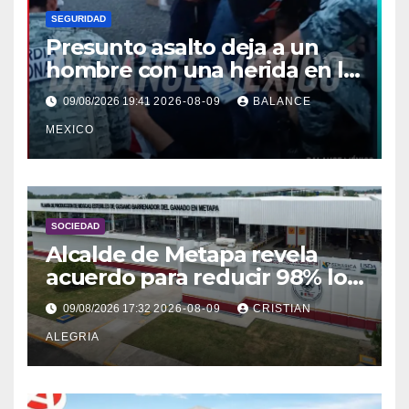
SEGURIDAD
Presunto asalto deja a un
hombre con una herida en la
pierna en Colonia Solidaridad
09/08/2026 19:41
2026-08-09
BALANCE
2000, Tapachula
MEXICO
SOCIEDAD
Alcalde de Metapa revela
acuerdo para reducir 98% los
olores de planta contra el
09/08/2026 17:32
2026-08-09
CRISTIAN
gusano barrenador
ALEGRIA