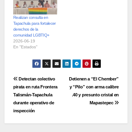
Realizan consulta en
Tapachula para fortalecer
derechos de la
comunidad LGBTIQ+
2026-06-19
En "Estados"
Navegación
Detectan colectivo
Detienen a “El Chember”
pirata en ruta Frontera
y “Pilo” con arma calibre
de
Talismán-Tapachula
.40 y presunto cristal en
entradas
durante operativo de
Mapastepec
inspección