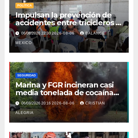
POLÍTICA
Impulsan la prevención de
accidentes entre tricicleros y
mototriciclistas de Tapachula
06/08/2026 22:30
2026-08-06
BALANCE
MEXICO
SEGURIDAD
Marina y FGR incineran casi
media tonelada de cocaína
asegurada frente a las costas
06/08/2026 20:16
2026-08-06
CRISTIAN
de Chiapas
ALEGRIA