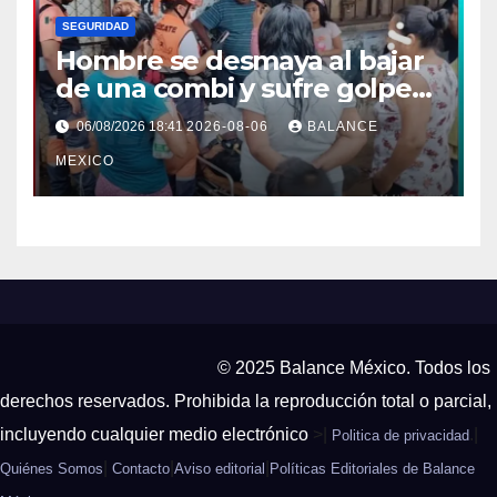
SEGURIDAD
Hombre se desmaya al bajar
de una combi y sufre golpe
en la cabeza en Tapachula
06/08/2026 18:41
2026-08-06
BALANCE
MEXICO
© 2025 Balance México. Todos los
derechos reservados. Prohibida la reproducción total o parcial,
incluyendo cualquier medio electrónico
>|
.|
Politica de privacidad
|
|
|
Quiénes Somos
Contacto
Aviso editorial
Políticas Editoriales de Balance