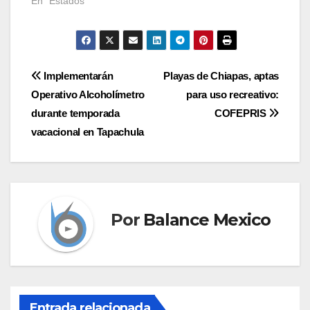
En "Estados"
Navegación
Implementarán
Playas de Chiapas, aptas
Operativo Alcoholímetro
para uso recreativo:
de
durante temporada
COFEPRIS
entradas
vacacional en Tapachula
Por
Balance Mexico
Entrada relacionada