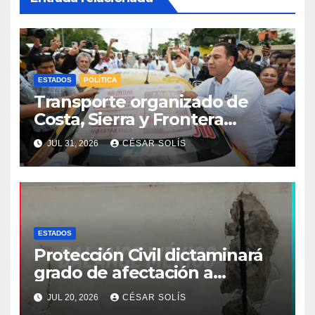
ESTADOS
POLÍTICA
Transporte organizado de
Costa, Sierra y Frontera
asume compromiso estatal
JUL 31, 2026
CÉSAR SOLÍS
de la estrategia de respeto a
la mujer
ESTADOS
Protección Civil dictaminará
grado de afectación a
escuelas por sismo de 7.4
JUL 20, 2026
CÉSAR SOLÍS
grados