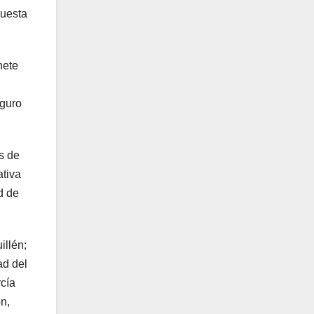
puesta
nete
eguro
s de
ativa
d de
illén;
ad del
rcía
n,