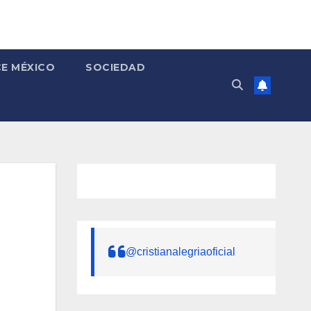
E MÉXICO
SOCIEDAD
@cristianalegriaoficial