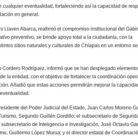
e cualquier eventualidad, fortaleciendo así la capacidad de res
blación en general.
uis Llaven Abarca, reafirmó el compromiso institucional del Gabi
tivo preventivo, se brinde apoyo total a la ciudadanía, con la
distintos sitios naturales y culturales de Chiapas en un entorno s
icio Cordero Rodríguez, informó que se han desplegado elemento
e la entidad, con el objetivo de fortalecer la coordinación oper
lación. Añadió que estas acciones permitirán mejorar la capacida
 eventualidad.
residente del Poder Judicial del Estado, Juan Carlos Moreno Gu
urismo, Segundo Guillén Gordillo; el subsecretario de Segurid
ubsecretario de Inteligencia e Investigación, José Octavio Ga
smo, Guillermo López Murua; y el director estatal de Coordinació