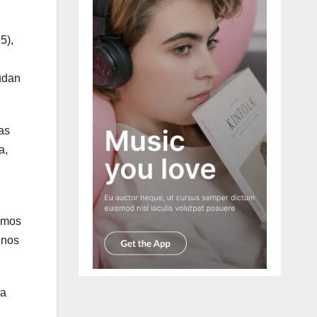
5),
cudan
as
a,
remos
 nos
la