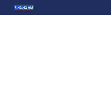
Saltar
3:43:44 AM
al
contenido