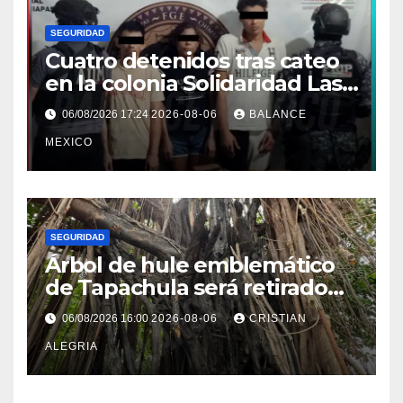
SEGURIDAD
Cuatro detenidos tras cateo
en la colonia Solidaridad Las
Vegas de Tapachula
06/08/2026 17:24
2026-08-06
BALANCE
MEXICO
SEGURIDAD
Árbol de hule emblemático
de Tapachula será retirado
por representar un riesgo
06/08/2026 16:00
2026-08-06
CRISTIAN
alto de colapso
ALEGRIA