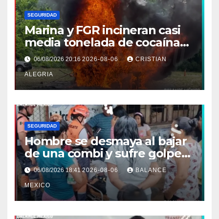
SEGURIDAD
Marina y FGR incineran casi
media tonelada de cocaína
asegurada frente a las costas
06/08/2026 20:16
2026-08-06
CRISTIAN
de Chiapas
ALEGRIA
SEGURIDAD
Hombre se desmaya al bajar
de una combi y sufre golpe
en la cabeza en Tapachula
06/08/2026 18:41
2026-08-06
BALANCE
MEXICO