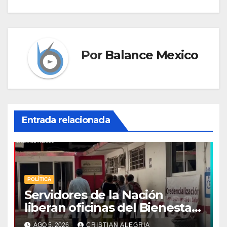
Por
Balance Mexico
Entrada relacionada
POLÍTICA
Servidores de la Nación
liberan oficinas del Bienestar
en Tapachula; Cielo
AGO 5, 2026
CRISTIAN ALEGRIA