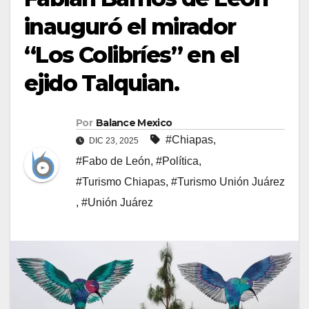
inauguró el mirador
“Los Colibríes” en el
ejido Talquian.
Por
Balance Mexico
#Chiapas
,
DIC 23, 2025
#Fabo de León
,
#Política
,
#Turismo Chiapas
,
#Turismo Unión Juárez
,
#Unión Juárez