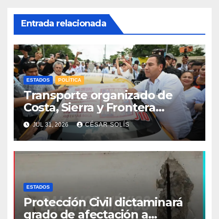
Entrada relacionada
ESTADOS
POLÍTICA
Transporte organizado de
Costa, Sierra y Frontera
asume compromiso estatal
JUL 31, 2026
CÉSAR SOLÍS
de la estrategia de respeto a
la mujer
ESTADOS
Protección Civil dictaminará
grado de afectación a