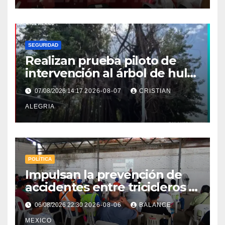
SEGURIDAD
Realizan prueba piloto de
intervención al árbol de hule
en Tapachula
07/08/2026 14:17
2026-08-07
CRISTIAN
ALEGRIA
POLÍTICA
Impulsan la prevención de
accidentes entre tricicleros y
mototriciclistas de Tapachula
06/08/2026 22:30
2026-08-06
BALANCE
MEXICO