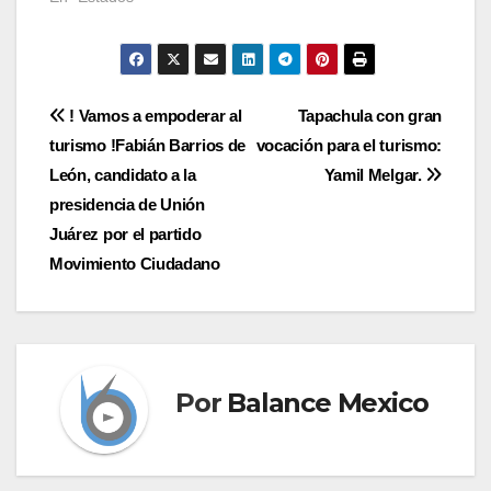
Navegación
! Vamos a empoderar al
Tapachula con gran
turismo !Fabián Barrios de
vocación para el turismo:
de
León, candidato a la
Yamil Melgar.
entradas
presidencia de Unión
Juárez por el partido
Movimiento Ciudadano
Por
Balance Mexico