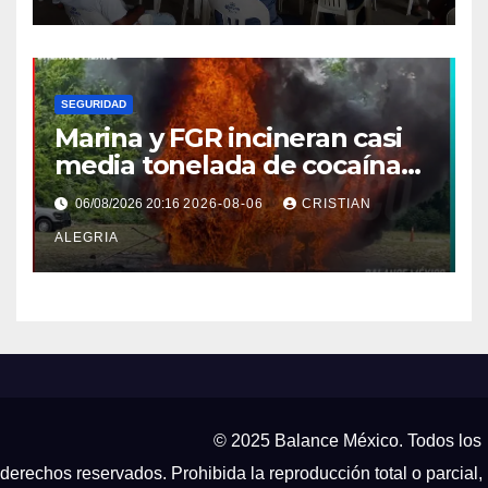
SEGURIDAD
Marina y FGR incineran casi
media tonelada de cocaína
asegurada frente a las costas
06/08/2026 20:16
2026-08-06
CRISTIAN
de Chiapas
ALEGRIA
© 2025 Balance México. Todos los
derechos reservados. Prohibida la reproducción total o parcial,