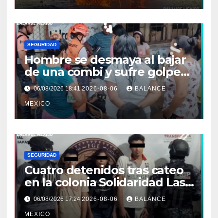
SEGURIDAD
Hombre se desmaya al bajar
de una combi y sufre golpe
en la cabeza en Tapachula
06/08/2026 18:41
2026-08-06
BALANCE
MEXICO
SEGURIDAD
Cuatro detenidos tras cateo
en la colonia Solidaridad Las
Vegas de Tapachula
06/08/2026 17:24
2026-08-06
BALANCE
MEXICO