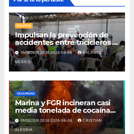
POLÍTICA
Impulsan la prevención de
accidentes entre tricicleros y
mototriciclistas de Tapachula
06/08/2026 22:30
2026-08-06
BALANCE
MEXICO
SEGURIDAD
Marina y FGR incineran casi
media tonelada de cocaína
asegurada frente a las costas
06/08/2026 20:16
2026-08-06
CRISTIAN
de Chiapas
ALEGRIA