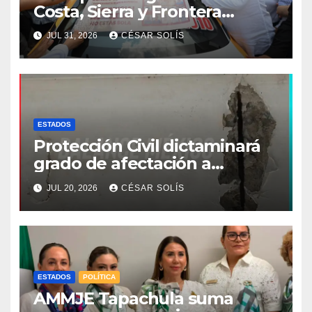
Costa, Sierra y Frontera
asume compromiso estatal
JUL 31, 2026
CÉSAR SOLÍS
de la estrategia de respeto a
la mujer
ESTADOS
Protección Civil dictaminará
grado de afectación a
escuelas por sismo de 7.4
JUL 20, 2026
CÉSAR SOLÍS
grados
ESTADOS
POLÍTICA
AMMJE Tapachula suma