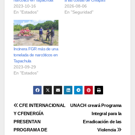
narcótico en Tapachula
a las costas de Chiapas
2023-10-16
2026-08-06
En "Estados"
En "Seguridad"
Incinera FGR más de una
tonelada de narcóticos en
Tapachula
2023-09-29
En "Estados"
Navegación
CFE INTERNACIONAL
UNACH creará Programa
Y CFENERGÍA
Integral para la
de
PRESENTAN
Erradicación de las
entradas
PROGRAMA DE
Violencia