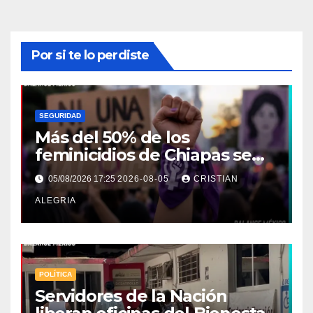
Por si te lo perdiste
SEGURIDAD
Más del 50% de los
feminicidios de Chiapas se
concentran en la Costa-
05/08/2026 17:25
2026-08-05
CRISTIAN
Soconusco
ALEGRIA
POLÍTICA
Servidores de la Nación