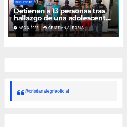
SEGURIDAD
Detienen a 13 personas tras
hallazgo de una adolescente
sin vida en centro de
AGO 3, 2026
CRISTIAN ALEGRIA
rehabilitación de Tapachula
@cristianalegriaoficial