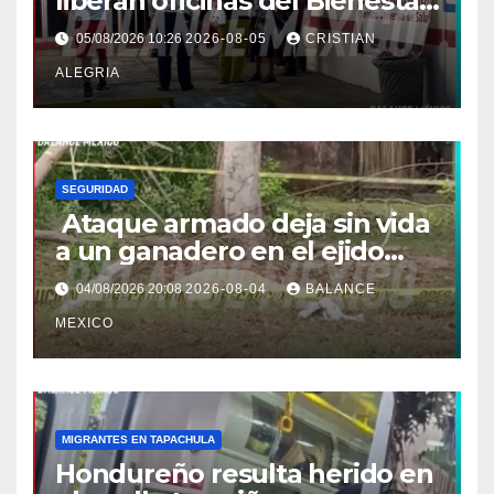
liberan oficinas del Bienestar
en Tapachula; Cielo
05/08/2026 10:26
2026-08-05
CRISTIAN
Nucamendi asume
ALEGRIA
delegación regional
SEGURIDAD
Ataque armado deja sin vida
a un ganadero en el ejido
Efraín Gutiérrez de Mazatán
04/08/2026 20:08
2026-08-04
BALANCE
MEXICO
MIGRANTES EN TAPACHULA
Hondureño resulta herido en