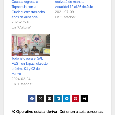
Oaxaca regresa a
realizará de manera
Tapachula con la
virtual del 12 al 26 de Julio
Guelaguetza tras ocho
2021-07-09
años de ausencia
En "Estados"
2025-12-10
En "Cultura"
Todo listo para el SAE
FEST en Tapachula este
próximo 01 y 02 de
Marzo
2024-02-24
En "Estados"
Navegación
Operativo estatal deriva
Detienen a seis personas,