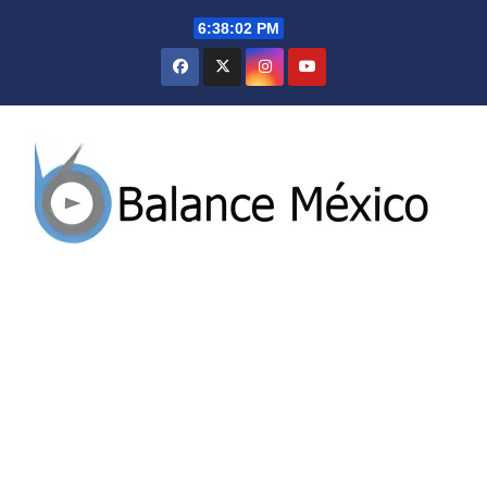
Saltar
6:38:03 PM
al
contenido