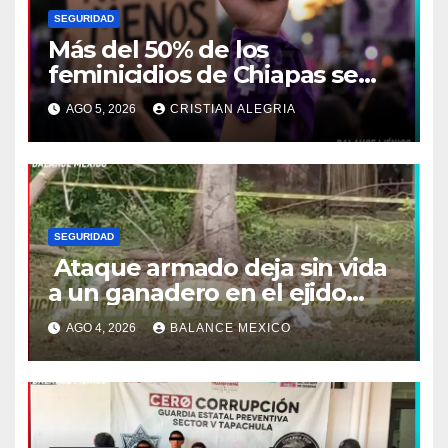
SEGURIDAD
Más del 50% de los
feminicidios de Chiapas se
concentran en la Costa-
AGO 5, 2026
CRISTIAN ALEGRIA
Soconusco
SEGURIDAD
Ataque armado deja sin vida
a un ganadero en el ejido
Efraín Gutiérrez de Mazatán
AGO 4, 2026
BALANCE MEXICO