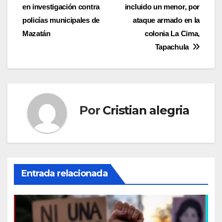
en investigación contra
incluido un menor, por
de
policías municipales de
ataque armado en la
entradas
Mazatán
colonia La Cima,
Tapachula
Por
Cristian alegria
Entrada relacionada