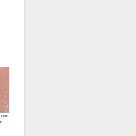
rsona
a,