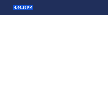
Saltar
4:44:26 PM
al
contenido