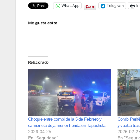
WhatsApp
Telegram
Im
Me gusta esto:
Relacionado
Choque entre combi de la 5 de Febrero y
Combi Perifé
camioneta deja menor herida en Tapachula
y vuelca tra
2026-04-25
2026-02-2
En "Seguridad"
En "Seguri