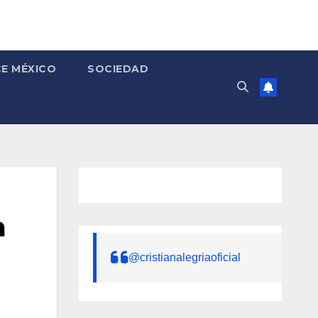
E MÉXICO
SOCIEDAD
a
@cristianalegriaoficial