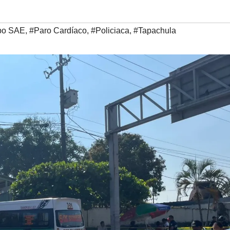
po SAE
,
#Paro Cardíaco
,
#Policiaca
,
#Tapachula