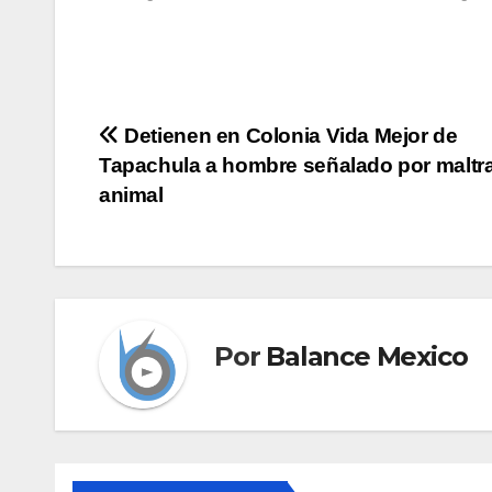
Navegación
Detienen en Colonia Vida Mejor de
Tapachula a hombre señalado por maltr
de
animal
entradas
Por
Balance Mexico