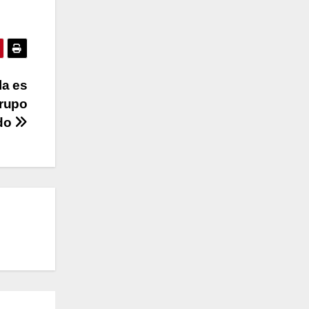
la es
grupo
do