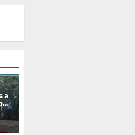
s a
a
la