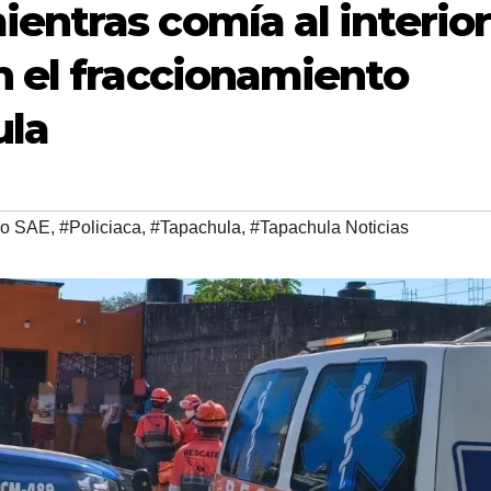
entras comía al interior
n el fraccionamiento
ula
po SAE
,
#Policiaca
,
#Tapachula
,
#Tapachula Noticias