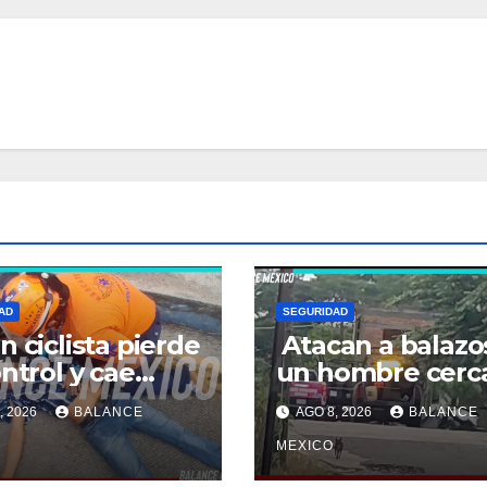
AD
SEGURIDAD
n ciclista pierde
Atacan a balazo
ontrol y cae
un hombre cerc
e la banqueta
del Hospital
, 2026
BALANCE
AGO 8, 2026
BALANCE
apachula
General de Huixt
MEXICO