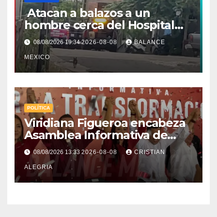
Atacan a balazos a un
hombre cerca del Hospital
General de Huixtla
08/08/2026 19:34
2026-08-08
BALANCE
MEXICO
POLÍTICA
Viridiana Figueroa encabeza
Asamblea Informativa de
Morena en Tapachula y deja
08/08/2026 13:33
2026-08-08
CRISTIAN
claro: “Es tiempo de mujeres”
ALEGRIA