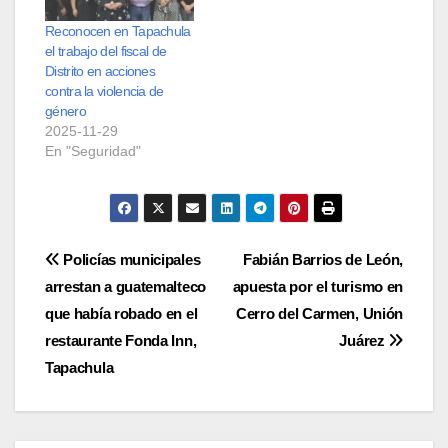
Reconocen en Tapachula
el trabajo del fiscal de
Distrito en acciones
contra la violencia de
género
2025-11-29
En "Seguridad"
Navegación
Policías municipales
Fabián Barrios de León,
arrestan a guatemalteco
apuesta por el turismo en
de
que había robado en el
Cerro del Carmen, Unión
entradas
restaurante Fonda Inn,
Juárez
Tapachula