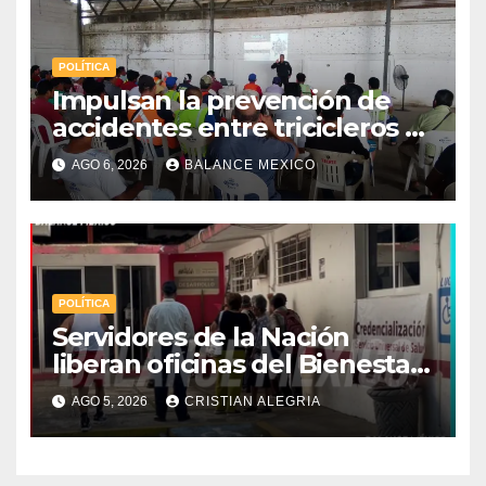
POLÍTICA
Impulsan la prevención de
accidentes entre tricicleros y
mototriciclistas de Tapachula
AGO 6, 2026
BALANCE MEXICO
POLÍTICA
Servidores de la Nación
liberan oficinas del Bienestar
en Tapachula; Cielo
AGO 5, 2026
CRISTIAN ALEGRIA
Nucamendi asume
delegación regional