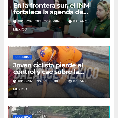
En la frontera sur, el INM
fortalece la agenda de
trabajo conjunta con el
08/08/2026 20:13
2026-08-08
BALANCE
Consulado de Guatemala.
MEXICO
SEGURIDAD
Joven ciclista pierde el
control y cae sobre la
banqueta en Tapachula
08/08/2026 19:46
2026-08-08
BALANCE
MEXICO
SEGURIDAD