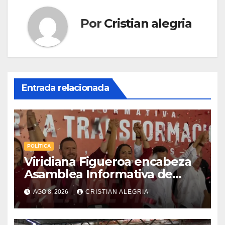
Por
Cristian alegria
Entrada relacionada
POLÍTICA
Viridiana Figueroa encabeza
Asamblea Informativa de
Morena en Tapachula y deja
AGO 8, 2026
CRISTIAN ALEGRIA
claro: “Es tiempo de mujeres”