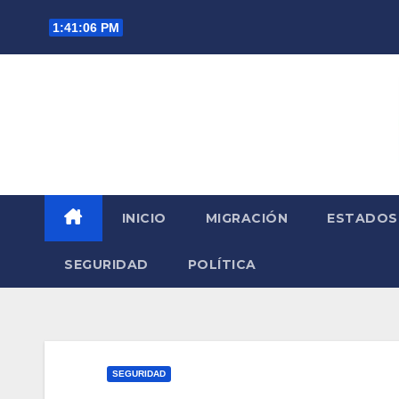
Saltar
1:41:07 PM
al
contenido
INICIO
MIGRACIÓN
ESTADOS
SEGURIDAD
POLÍTICA
SEGURIDAD