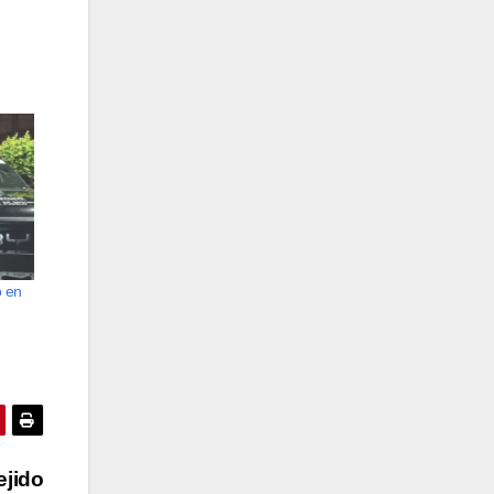
o en
ejido