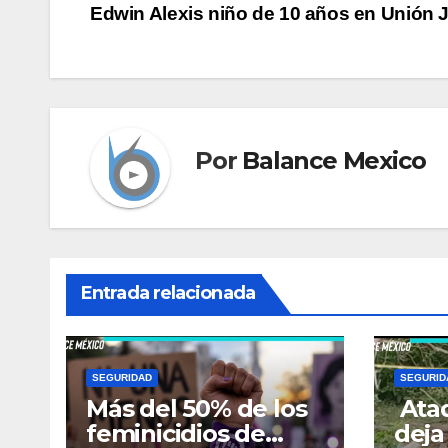
Edwin Alexis niño de 10 años en Unión 
de
entradas
Por
Balance Mexico
Entrada relacionada
SEGURIDAD
SEGURID
Más del 50% de los
Ata
feminicidios de
deja