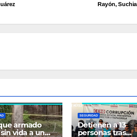
Juárez
Rayón, Suchi
AD
SEGURIDAD
que armado
Detienen a 13
 sin vida a un
personas tras