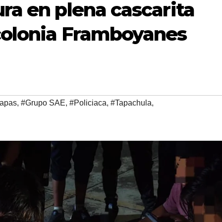
ura en plena cascarita
colonia Framboyanes
apas
,
#Grupo SAE
,
#Policiaca
,
#Tapachula
,