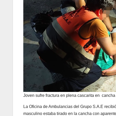
Joven sufre fractura en plena cascarita en canch
La Oficina de Ambulancias del Grupo S.A.E recibió 
masculino estaba tirado en la cancha con aparent