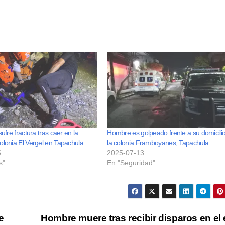
sufre fractura tras caer en la
Hombre es golpeado frente a su domicili
olonia El Vergel en Tapachula
la colonia Framboyanes, Tapachula
5
2025-07-13
s"
En "Seguridad"
e
Hombre muere tras recibir disparos en el 