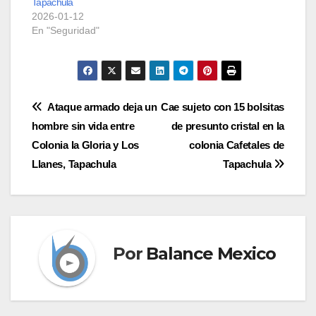
Tapachula
2026-01-12
En "Seguridad"
Navegación
Ataque armado deja un
Cae sujeto con 15 bolsitas
hombre sin vida entre
de presunto cristal en la
de
Colonia la Gloria y Los
colonia Cafetales de
entradas
Llanes, Tapachula
Tapachula
Por
Balance Mexico