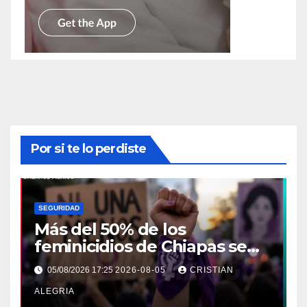
Por si te lo perdiste
SEGURIDAD
Más del 50% de los
feminicidios de Chiapas se
concentran en la Costa-
05/08/2026 17:25
2026-08-05
CRISTIAN
Soconusco
ALEGRIA