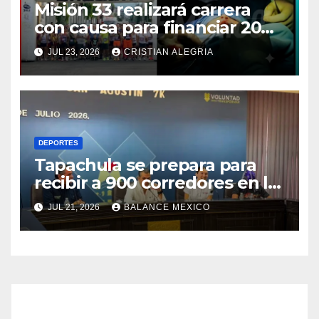
Misión 33 realizará carrera
con causa para financiar 20
cirugías de labio y paladar
JUL 23, 2026
CRISTIAN ALEGRIA
hendido en Tapachula
DEPORTES
Tapachula se prepara para
recibir a 900 corredores en la
Carrera 7K San Agustín con
JUL 21, 2026
BALANCE MEXICO
temática de lucha libre