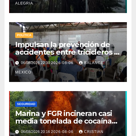
ALEGRIA
POLÍTICA
Impulsan la prevención de
accidentes entre tricicleros y
mototriciclistas de Tapachula
06/08/2026 22:30
2026-08-06
BALANCE
MEXICO
SEGURIDAD
Marina y FGR incineran casi
media tonelada de cocaína
asegurada frente a las costas
06/08/2026 20:16
2026-08-06
CRISTIAN