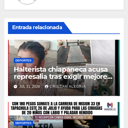
Entrada relacionada
DEPORTES
Halterista chiapaneca acusa
represalia tras exigir mejores
condiciones para entrenar
JUL 31, 2026
CRISTIAN ALEGRIA
DEPORTES