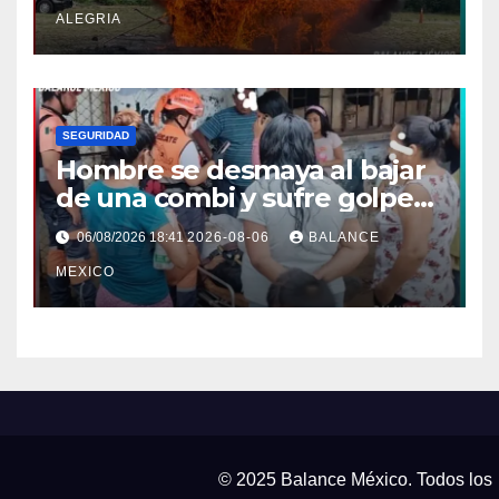
de Chiapas
ALEGRIA
SEGURIDAD
Hombre se desmaya al bajar
de una combi y sufre golpe
en la cabeza en Tapachula
06/08/2026 18:41
2026-08-06
BALANCE
MEXICO
© 2025 Balance México. Todos los