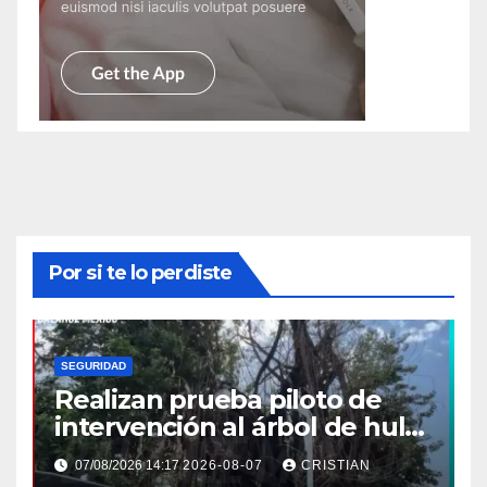
Por si te lo perdiste
SEGURIDAD
Realizan prueba piloto de
intervención al árbol de hule
en Tapachula
07/08/2026 14:17
2026-08-07
CRISTIAN