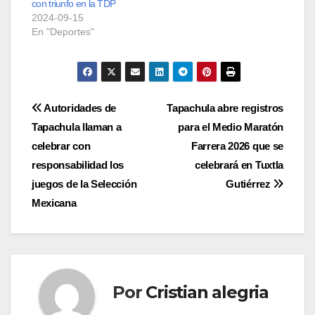
con triunfo en la TDP
2024-09-15
En "Deportes"
Navegación
Autoridades de
Tapachula abre registros
Tapachula llaman a
para el Medio Maratón
de
celebrar con
Farrera 2026 que se
entradas
responsabilidad los
celebrará en Tuxtla
juegos de la Selección
Gutiérrez
Mexicana
Por
Cristian alegria