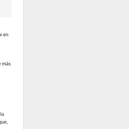
ni en
ue más
la
que,