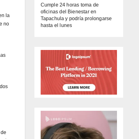
Cumple 24 horas toma de
oficinas del Bienestar en
en la
Tapachula y podría prolongarse
ue no
hasta el lunes
sas
ados
 de