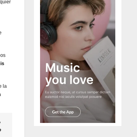
quier
e
nos
is
e la
a
e
o