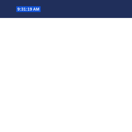
Saltar
9:31:20 AM
al
contenido