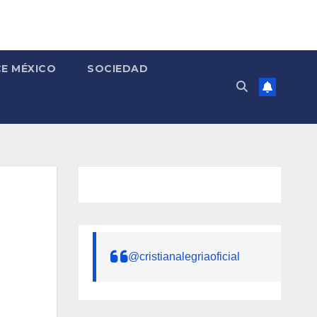
E MÉXICO
SOCIEDAD
@cristianalegriaoficial