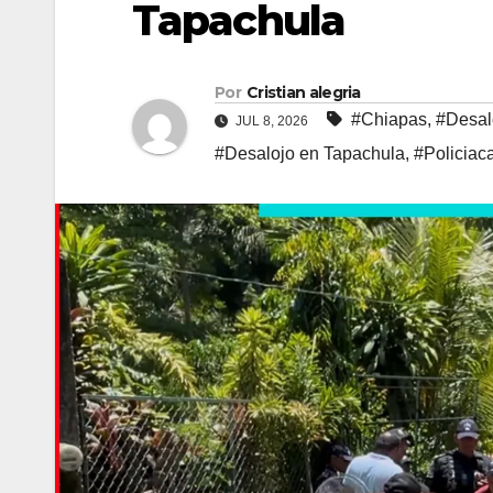
Tapachula
Por
Cristian alegria
#Chiapas
,
#Desal
JUL 8, 2026
#Desalojo en Tapachula
,
#Policiac