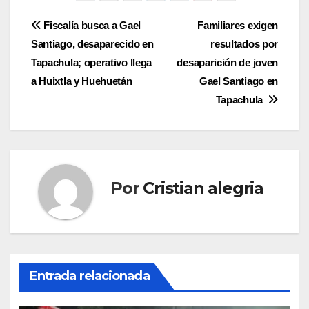
Navegación
Fiscalía busca a Gael
Familiares exigen
Santiago, desaparecido en
resultados por
de
Tapachula; operativo llega
desaparición de joven
entradas
a Huixtla y Huehuetán
Gael Santiago en
Tapachula
Por
Cristian alegria
Entrada relacionada