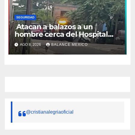
SEGURIDAD
Atacan a balazos a un
hombre cerca del Hospital
General de Huixtla
AGO 8, 2026
BALANCE MEXICO
@cristianalegriaoficial