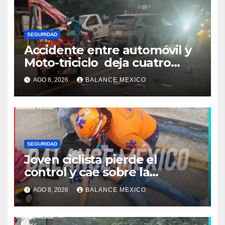
SEGURIDAD
Accidente entre automóvil y
Moto-triciclo deja cuatro
lesionados en Tuxtla Chico
AGO 8, 2026
BALANCE MEXICO
SEGURIDAD
Joven ciclista pierde el
control y cae sobre la
banqueta en Tapachula
AGO 8, 2026
BALANCE MEXICO