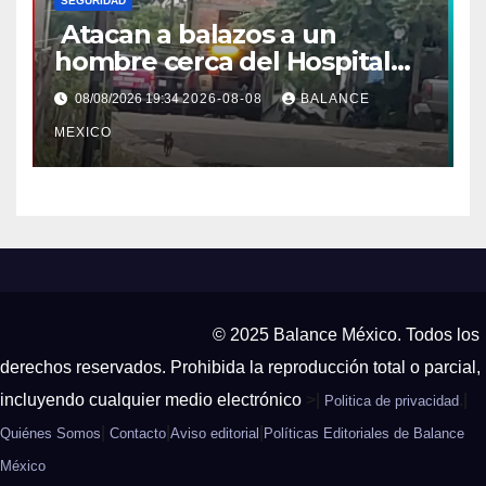
SEGURIDAD
Atacan a balazos a un
hombre cerca del Hospital
General de Huixtla
08/08/2026 19:34
2026-08-08
BALANCE
MEXICO
© 2025 Balance México. Todos los
derechos reservados. Prohibida la reproducción total o parcial,
incluyendo cualquier medio electrónico
>|
.|
Politica de privacidad
|
|
|
Quiénes Somos
Contacto
Aviso editorial
Políticas Editoriales de Balance
México