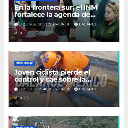
En la frontera sur, el INM
fortalece la agenda de
trabajo conjunta con el
08/08/2026 20:13
2026-08-08
BALANCE
Consulado de Guatemala.
MEXICO
SEGURIDAD
Joven ciclista pierde el
control y cae sobre la
banqueta en Tapachula
08/08/2026 19:46
2026-08-08
BALANCE
MEXICO