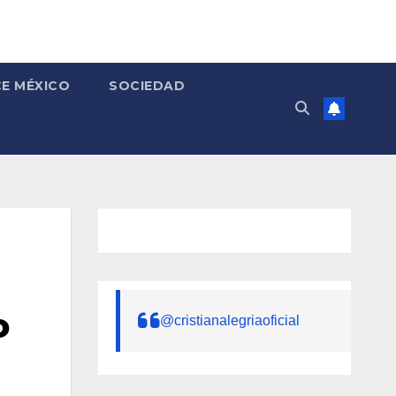
E MÉXICO
SOCIEDAD
o
@cristianalegriaoficial