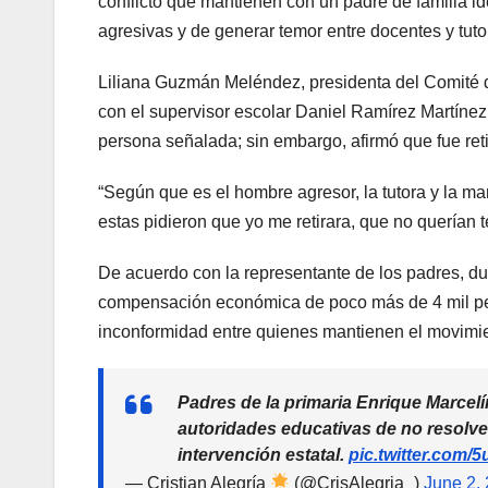
conflicto que mantienen con un padre de familia i
agresivas y de generar temor entre docentes y tuto
Liliana Guzmán Meléndez, presidenta del Comité d
con el supervisor escolar Daniel Ramírez Martínez,
persona señalada; sin embargo, afirmó que fue ret
“Según que es el hombre agresor, la tutora y la 
estas pidieron que yo me retirara, que no querían 
De acuerdo con la representante de los padres, dur
compensación económica de poco más de 4 mil pes
inconformidad entre quienes mantienen el movimi
Padres de la primaria Enrique Marcel
autoridades educativas de no resolve
intervención estatal.
pic.twitter.com
— Cristian Alegría
(@CrisAlegria_)
June 2,