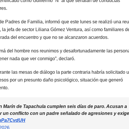
dentificado como Guillermo “N” al que señalan de conductas
res.
e Padres de Familia, informó que este lunes se realizó una re
 la jefa de sector Liliana Gómez Ventura, así como familiares de
irada del encuentro y que no se alcanzaron acuerdos.
mamá del hombre nos reunimos y desafortunadamente las person
tener nada que ver conmigo”, declaró.
ante las mesas de diálogo la parte contraria habría solicitado 
os por un presunto daño psicológico, situación que generó
ento.
ín Marín de Tapachula cumplen seis días de paro. Acusan a
r un conflicto con un padre señalado de agresiones y exig
/5uPa7CvdUH
 2026