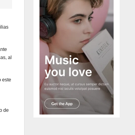
lias
ante
as, al
o este
o de