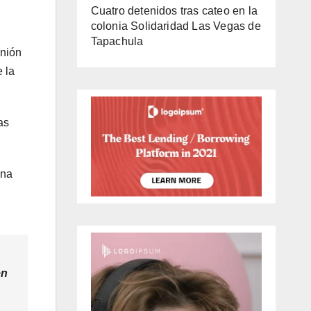
Cuatro detenidos tras cateo en la
colonia Solidaridad Las Vegas de
Tapachula
unión
 la
as
una
en