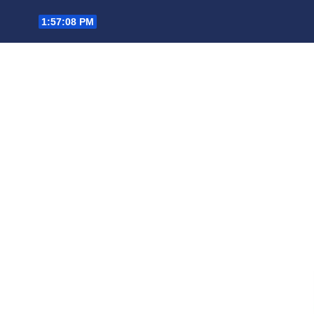
Saltar
1:57:09 PM
al
contenido