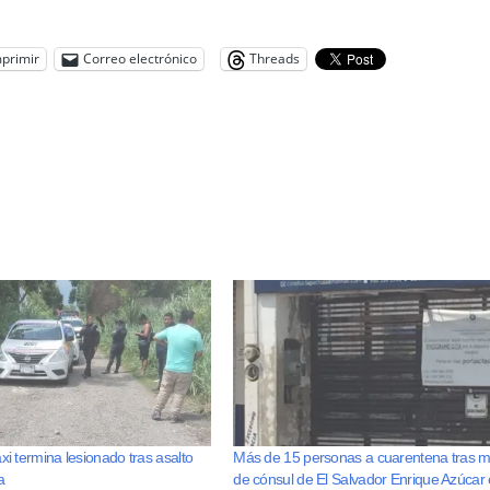
primir
Correo electrónico
Threads
xi termina lesionado tras asalto
Más de 15 personas a cuarentena tras m
a
de cónsul de El Salvador Enrique Azúcar