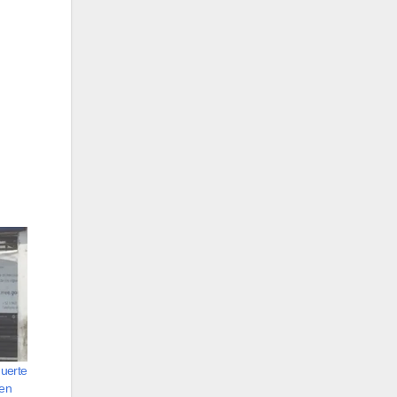
uerte
 en