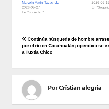
Marcelin Marín, Tapachula
2026-06-1
2026-05-27
En "Seguri
En "Sociedad"
Navegación
Continúa búsqueda de hombre arrast
por el río en Cacahoatán; operativo se e
de
a Tuxtla Chico
entradas
Por
Cristian alegria