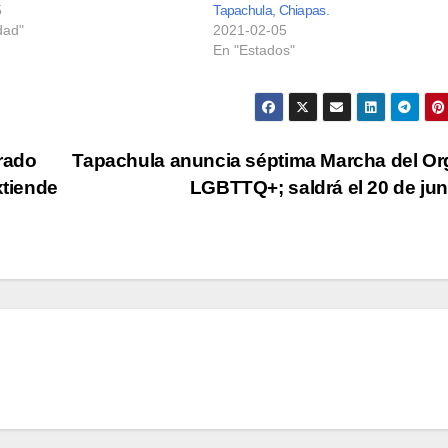
5
Tapachula, Chiapas.
dad"
2021-02-05
En "Estados"
rado
Tapachula anuncia séptima Marcha del Or
xtiende
LGBTTQ+; saldrá el 20 de ju