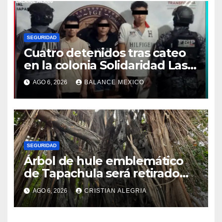
SEGURIDAD
Cuatro detenidos tras cateo
en la colonia Solidaridad Las
Vegas de Tapachula
AGO 6, 2026
BALANCE MEXICO
SEGURIDAD
Árbol de hule emblemático
de Tapachula será retirado
por representar un riesgo
AGO 6, 2026
CRISTIAN ALEGRIA
alto de colapso