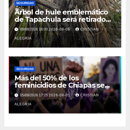
SEGURIDAD
Árbol de hule emblemático
de Tapachula será retirado
por representar un riesgo
06/08/2026 16:00
2026-08-06
CRISTIAN
alto de colapso
ALEGRIA
SEGURIDAD
Más del 50% de los
feminicidios de Chiapas se
concentran en la Costa-
05/08/2026 17:25
2026-08-05
CRISTIAN
Soconusco
ALEGRIA