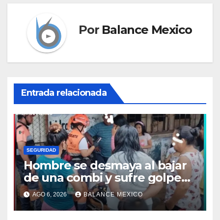
Por
Balance Mexico
Entrada relacionada
SEGURIDAD
Hombre se desmaya al bajar
de una combi y sufre golpe
en la cabeza en Tapachula
AGO 6, 2026
BALANCE MEXICO