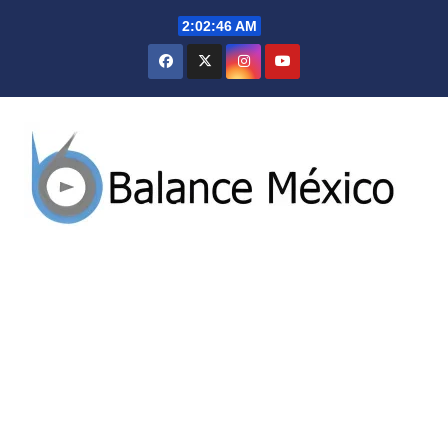
Saltar
2:02:47 AM
al
contenido