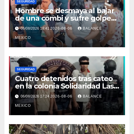
SEGURIDAD
Hombre se desmaya al bajar
de una combi y sufre golpe
en la cabeza en Tapachula
06/08/2026 18:41
2026-08-06
BALANCE
MEXICO
SEGURIDAD
Cuatro detenidos tras cateo
en la colonia Solidaridad Las
Vegas de Tapachula
06/08/2026 17:24
2026-08-06
BALANCE
MEXICO