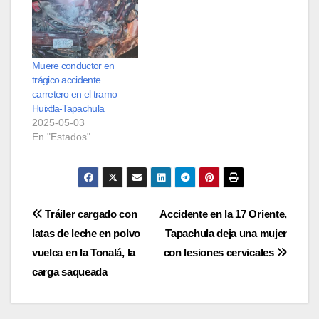
Muere conductor en
trágico accidente
carretero en el tramo
Huixtla-Tapachula
2025-05-03
En "Estados"
Navegación
Tráiler cargado con
Accidente en la 17 Oriente,
latas de leche en polvo
Tapachula deja una mujer
de
vuelca en la Tonalá, la
con lesiones cervicales
entradas
carga saqueada