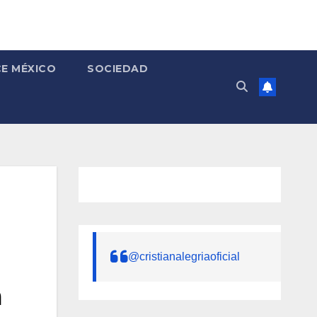
E MÉXICO
SOCIEDAD
@cristianalegriaoficial
a