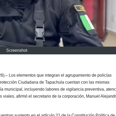
Screenshot
).– Los elementos que integran el agrupamiento de policías
y Protección Ciudadana de Tapachula cuentan con las mismas
ía municipal, incluyendo labores de vigilancia preventiva, aten
es viales, afirmó el secretario de la corporación, Manuel Alejand
entran sustento en el artículo 21 de la Constitución Política de