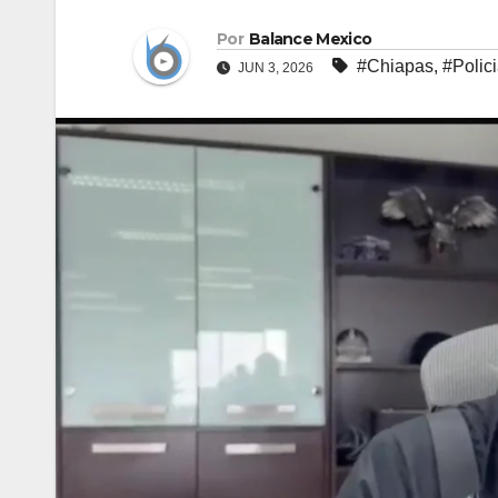
Por
Balance Mexico
#Chiapas
,
#Polic
JUN 3, 2026