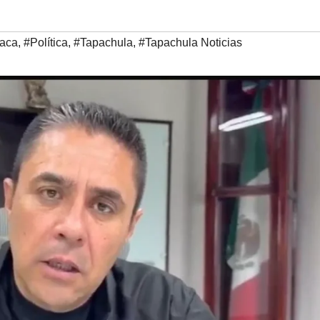
iaca
,
#Política
,
#Tapachula
,
#Tapachula Noticias