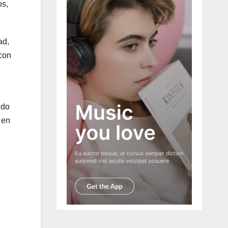
os,
ad,
 con
ndo
 en