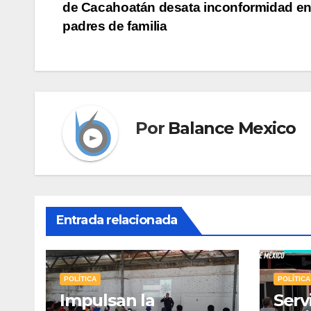
de Cacahoatán desata inconformidad en
de
padres de familia
entradas
Por
Balance Mexico
Entrada relacionada
POLÍTICA
POLÍTICA
Impulsan la
Serv