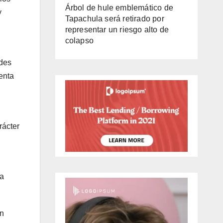
Árbol de hule emblemático de
y
Tapachula será retirado por
representar un riesgo alto de
colapso
ades
enta
rácter
na
ón