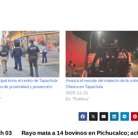
cipal toma el centro de Tapachula
Avanza el rescate del malecón de la colo
os de proximidad y prevención
Obrera en Tapachula
2
2025-11-21
"
En "Política"
ch 03
Rayo mata a 14 bovinos en Pichucalco; ac