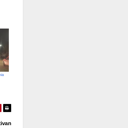
nia
tivan