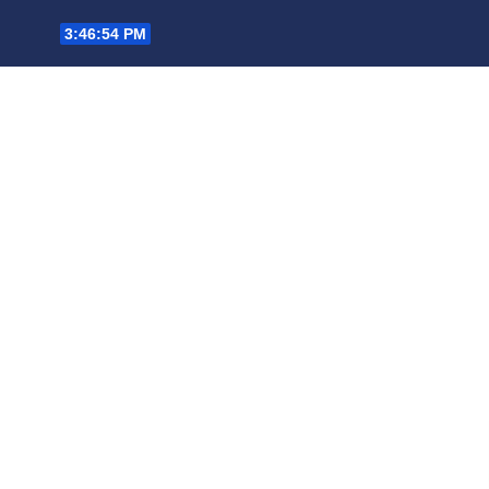
Saltar
3:46:55 PM
al
contenido