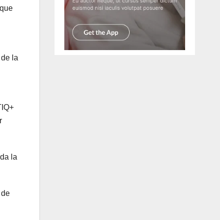
 que
 de la
TIQ+
r
da la
 de