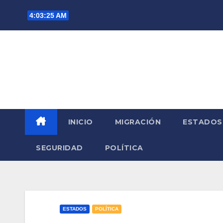
Saltar
4:03:27 AM
al
contenido
INICIO
MIGRACIÓN
ESTADOS
SEGURIDAD
POLÍTICA
ESTADOS
POLÍTICA