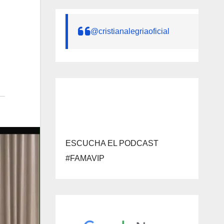
@cristianalegriaoficial
ESCUCHA EL PODCAST
#FAMAVIP