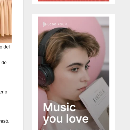
o del
a de
leno
resó.